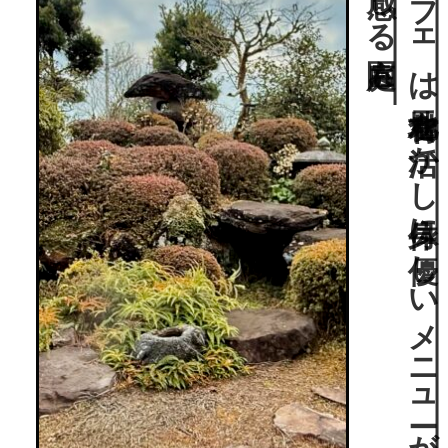
国登録有形文化財の
近代和風建築を
活用し
た
カ
フ
ェ
は
地元食材を
活か
し
身体に
優し
い
メ
ニ
ュ
ーが
地域の
女性に
人気…
薩摩藩の
武家屋敷街“
麓”
の
カ
ル
チ
ャ
ーを
感じ
る
庭園も