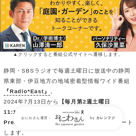
▲クリックすると番組公式サイトへ遷移します。
静岡・SBSラジオで毎週土曜日に放送中の静岡
県東部・伊豆地方の地域密着型情報ワイド番組
『Radio*East』
。
2024年7月13日から
【毎月第2週土曜日
11:15〜11:25】
の時間で
カレンフジ
おにわさん運営：
by
カレンフジ
Presents「おにわさん」
のコーナーがスタート
します。