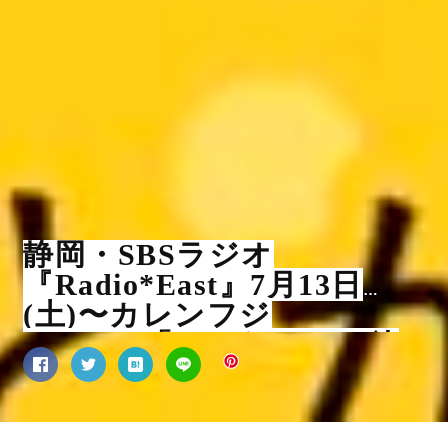
静岡・SBSラジオ
『Radio*East』7月13日
(土)〜カレンフジ
Presents「おにわさん」放
送開始！