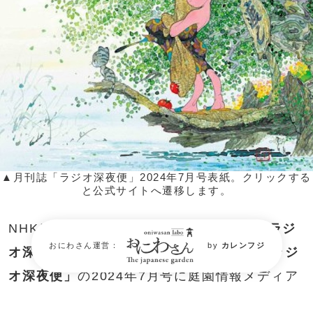
▲月刊誌「ラジオ深夜便」2024年7月号表紙。クリックする
と公式サイトへ遷移します。
NHKラジオ第1とNHK FMで毎日放送の
「ラジ
おにわさん運営：
by
カレンフジ
オ深夜便」
。その番組と連動した
月刊誌「ラジ
オ深夜便」
の2024年7月号に庭園情報メディア
「おにわさん」編集者：イトウのインタビュー