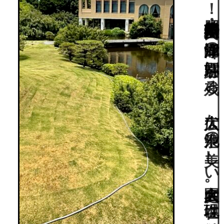
“水前寺成趣園”好きなら訪れて欲しい！肥後熊本藩主・細川氏の江津湖畔の別荘跡に残る、広大な池泉の美しい大名庭園。現在は結婚式場として活用中。