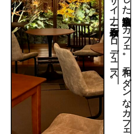
“
水郷柳川”
に
2
0
2
3
年新た
に
オ
ープ
ン
し
た
宿泊施設＆
カ
フ
ェ
。
和モ
ダ
ン
な
カ
フ
ェ
ル
ー
ム
か
ら
眺め
ら
れ
る
庭園は
人気庭園デ
ザ
イ
ナ
ー・石原和幸プ
ロ
デ
ュ
ース