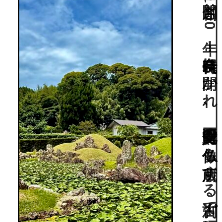
2
0
2
6
年に
は
開創1
3
0
0
年！
奈良時代に
開か
れ
、
国重要文化財の
仏像も
所蔵す
る
古刹で
昭和年代に
発掘さ
れ
た
、
東海地方最古級の
庭園。
静岡県指定文化財(
名
勝)