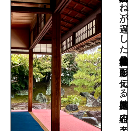
桃山時代、豊臣秀吉の正室・北政所（ねね）が過ごした伏見城化粧御殿の面影を伝える枯山水庭園。“石組の名手”賢庭と小堀遠州作庭。国指定名勝。