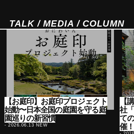
TALK / MEDIA / COLUMN
【お庭印】お庭印プロジェクト
【講
始動〜日本全国の庭園を守る庭
社
園巡りの新習慣
て
催
- 2026.06.13 NEW
- 202