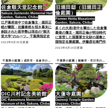
佐倉順天堂記念館
旧堀田邸（旧堀田正
倫庭園）
Sakura Juntendo Memorial Hall
Garden, Sakura, Chiba
Former Hotta Masatomo
江戸幕府老中で佐倉藩主・堀田正
Garden, Sakura, Chiba
睦が蘭医・佐藤泰然を招き幕末に
多くの大老/老中を輩出した佐倉藩
創設された医学塾は現在の“順天
最後の藩主・堀田正倫が明治時代
堂大学”のルーツ。千葉県指定史
に造営した国重要文化財の屋敷と
跡。
国指定名勝庭園。伊藤彦右衛門作
2022年8月30日更新
庭。
2022年8月14日更新
千葉県の庭園 | 成田市・佐倉市の庭園
千葉県の庭園 | 船橋市・市川市の庭園
DIC川村記念美術館
大蓮寺庭園
DIC Kawamura Memorial
Dairenji Temple Garden,
Museum of Art, Sakura, Chiba
Urayasu, Chiba