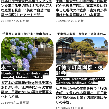
日本屈指の近現代美術コレクショ
千葉・浦安の中心市街地に戦国時
ンをほこる美術館は３万坪の広大
代から残る寺院に、重森三玲に師
な庭園も見所！“美術”“自然”“建
事した現代の作庭家・吉河功が手
築”が調和したアート空間。
掛けた池泉庭園＆枯山水庭園。
2022年7月27日更新
2022年7月26日更新
千葉県の庭園 | 松戸市・流山市の庭園
千葉県の庭園 | 船橋市・市川市の庭園
本土寺
行徳寺町庭園群・徳
願寺
Hondo-ji Temple (Hydrangea
Temple), Matsudo, Chiba
Gyotoku Teramachi Japanese
５万本の紫陽花が咲き誇る千葉の
Gardens, Ichikawa, Chiba
あじさい寺。江戸時代からの古建
江戸時代からの歴史を持つ「行徳
築や、日蓮ゆかりの国指定重要文
寺町」で見られる庭園と、江戸時
化財も所蔵。
代中期の伽藍を残す徳川家康ゆか
りの寺院。
2019年6月17日更新
2019年4月22日更新