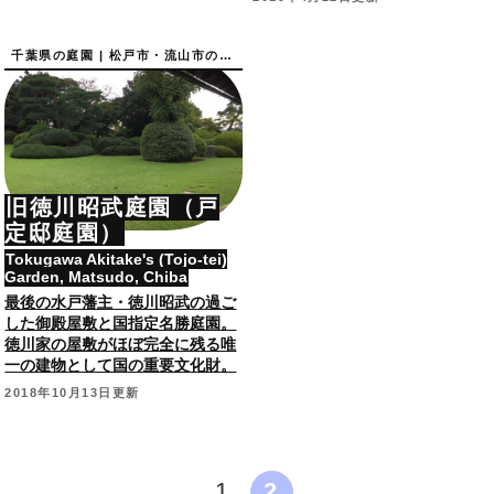
千葉県の庭園 | 松戸市・流山市の庭園
旧徳川昭武庭園（戸
定邸庭園）
Tokugawa Akitake's (Tojo-tei)
Garden, Matsudo, Chiba
最後の水戸藩主・徳川昭武の過ご
した御殿屋敷と国指定名勝庭園。
徳川家の屋敷がほぼ完全に残る唯
一の建物として国の重要文化財。
2018年10月13日更新
1
2