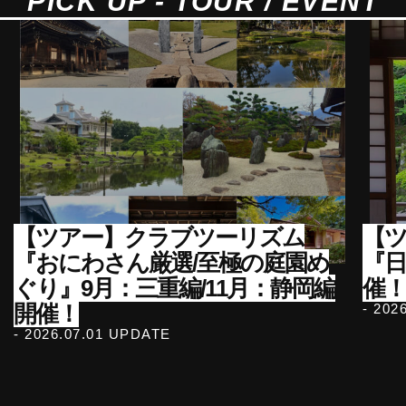
PICK UP - TOUR / EVENT
【ツアー】クラブツーリズム
【ツ
『おにわさん厳選/至極の庭園め
『
ぐり』9月：三重編/11月：静岡編
催！
開催！
- 202
- 2026.07.01 UPDATE