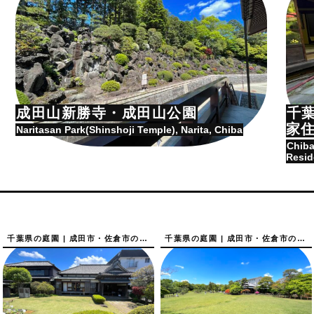
成田山新勝寺・成田山公園
千
家
Naritasan Park(Shinshoji Temple), Narita, Chiba
Chiba
Resid
千葉県の庭園 | 成田市・佐倉市の庭園
千葉県の庭園 | 成田市・佐倉市の庭園