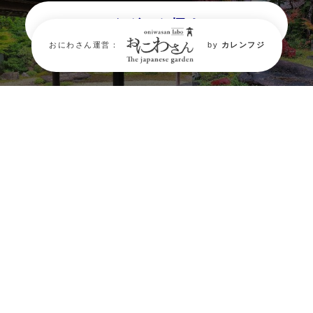
タグから探す
おにわさん運営：
by
カレンフジ
最新の庭園情報は約10万人がフォ
ローする
【おにわさん】のSNSか
ら。