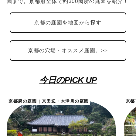
園まで。京都府全体で約300箇所の庭園を紹介！
京都の庭園を地図から探す
京都の穴場・オススメ庭園。>>
今日のPICK UP
京都府の庭園 | 京田辺・木津川の庭園
京都