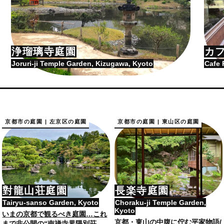
浄瑠璃寺庭園
カ
Joruri-ji Temple Garden, Kizugawa, Kyoto
Cafe 
京都市の庭園 | 左京区の庭園
京都市の庭園 | 東山区の庭園
對龍山荘庭園
長楽寺庭園
Tairyu-sanso Garden, Kyoto
Choraku-ji Temple Garden,
Kyoto
いまの京都で観るべき庭園…これ
京都・東山の中腹に佇む平家物語/
まで非公開の“南禅寺界隈別荘