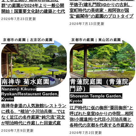
平徳子(建礼門院)ゆかりの古刹。
群”の庭園が2024年より一般公開
室町時代の美術家・相阿弥が国
開始！国重要文化財の建築と七代
宝“銀閣寺”の庭園のプロトタイプ
目小川治兵衛作庭庭園。
2026年7月23日更新
として作庭と伝わる庭園。
2026年7月13日更新
京都市の庭園 | 左京区の庭園
京都市の庭園 | 東山区の庭園
南禅寺 菊水庭園
青蓮院庭園（青蓮院
門跡）
Nanzenji Kikusui
Ryokan/Restaurant Garden,
Shorenin Temple Garden,
Kyoto
Kyoto
南禅寺参道の人気旅館/レストラン
江戸時代に仮の御所“粟田御所”と
に残る、“植治”小川治兵衛…では
呼ばれた皇室ゆかりの寺院…相阿
なく近江の名作庭家“鈍穴流”花文
弥/小堀遠州/七代目小川治兵衛と
が明治時代に作庭した回遊式庭
各時代の京都を代表する作庭家の
園。
庭園も。国指定史跡。
2026年7月9日更新
2026年7月2日更新