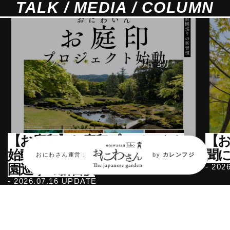
TALK / MEDIA / COLUMN
【お庭印】お庭印プロジェクト
【
始動〜日本全国の庭園を守る庭
聞
おにわさん運営：
by
カレンフジ
園巡りの新習慣
- 202
- 2026.07.16 UPDATE