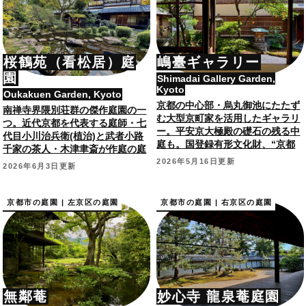
桜鶴苑（看松居）庭
嶋臺ギャラリー
園
Shimadai Gallery Garden,
Kyoto
Oukakuen Garden, Kyoto
京都の中心部・烏丸御池にたたず
南禅寺界隈別荘群の傑作庭園の一
む大型京町家を活用したギャラリ
つ。近代京都を代表する庭師・七
ー。平安京大極殿の礎石の残る中
代目小川治兵衛(植治)と武者小路
庭も。国登録有形文化財、“京都
千家の茶人・木津聿斎が作庭の庭
を彩る建物や庭園”選定。
園で特別な時間を―
2026年5月16日更新
2026年6月3日更新
京都市の庭園 | 左京区の庭園
京都市の庭園 | 右京区の庭園
無鄰菴
妙心寺 龍泉菴庭園