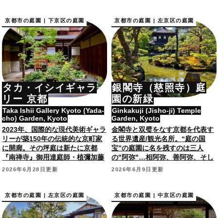
京都市の庭園 | 下京区の庭園
京都市の庭園 | 左京区の庭園
タカ・イシイギャラ
銀閣寺（慈照寺）庭
リー 京都
園の新緑
Taka Ishii Gallery Kyoto (Yada-
Ginkakuji (Jisho-ji) Temple
cho) Garden, Kyoto
Garden, Kyoto
2023年、国際的な現代美術ギャラ
金閣寺と双璧をなす京都を代表す
リーが築150年の伝統的な京町家
る世界遺産/観光名所。“庭の国
に開廊。その坪庭は新たに京都
宝”の庭園に名を残すのは三人
『南禅寺』御用達庭師・植彌加藤
の"阿弥"…相阿弥、善阿弥、そし
造園が作庭(改修)。
て昭和の庭師・田中泰阿弥。
2026年6月28日更新
2026年6月9日更新
京都市の庭園 | 左京区の庭園
京都市の庭園 | 中京区の庭園