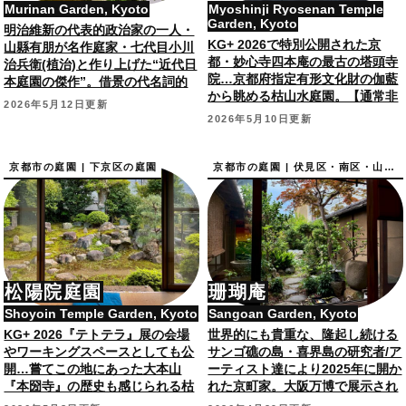
Murinan Garden, Kyoto
Myoshinji Ryosenan Temple
Garden, Kyoto
明治維新の代表的政治家の一人・
KG+ 2026で特別公開された京
山縣有朋が名作庭家・七代目小川
都・妙心寺四本庵の最古の塔頭寺
治兵衛(植治)と作り上げた“近代日
院…京都府指定有形文化財の伽藍
本庭園の傑作”。借景の代名詞的
から眺める枯山水庭園。【通常非
庭園で、国指定名勝。
2026年5月12日更新
公開】
2026年5月10日更新
京都市の庭園 | 下京区の庭園
京都市の庭園 | 伏見区・南区・山科区の庭園
松陽院庭園
珊瑚庵
Shoyoin Temple Garden, Kyoto
Sangoan Garden, Kyoto
KG+ 2026『テトテラ』展の会場
世界的にも貴重な、隆起し続ける
やワーキングスペースとしても公
サンゴ礁の島・喜界島の研究者/ア
開…嘗てこの地にあった大本山
ーティスト達により2025年に開か
『本圀寺』の歴史も感じられる枯
れた京町家。大阪万博で展示され
山水庭園。
た珊瑚が配された坪庭も。