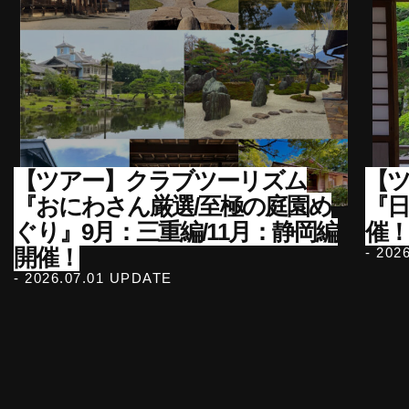
【ツアー】クラブツーリズム
【ツ
『おにわさん厳選/至極の庭園め
『
ぐり』9月：三重編/11月：静岡編
催！
開催！
- 202
- 2026.07.01 UPDATE