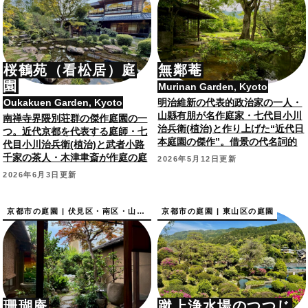
桜鶴苑（看松居）庭
無鄰菴
園
Murinan Garden, Kyoto
Oukakuen Garden, Kyoto
明治維新の代表的政治家の一人・
山縣有朋が名作庭家・七代目小川
南禅寺界隈別荘群の傑作庭園の一
治兵衛(植治)と作り上げた“近代日
つ。近代京都を代表する庭師・七
本庭園の傑作”。借景の代名詞的
代目小川治兵衛(植治)と武者小路
庭園で、国指定名勝。
千家の茶人・木津聿斎が作庭の庭
2026年5月12日更新
園で特別な時間を―
2026年6月3日更新
京都市の庭園 | 伏見区・南区・山科区の庭園
京都市の庭園 | 東山区の庭園
珊瑚庵
蹴上浄水場のつつじ