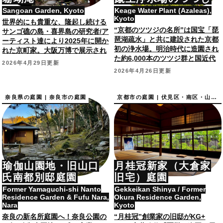
Sangoan Garden, Kyoto
Keage Water Plant (Azaleas),
Kyoto
世界的にも貴重な、隆起し続ける
“京都のツツジの名所”は国宝「琵
サンゴ礁の島・喜界島の研究者/ア
琶湖疏水」と共に建設された京都
ーティスト達により2025年に開か
初の浄水場。明治時代に造園され
れた京町家。大阪万博で展示され
た約6,000本のツツジ群と国近代
た珊瑚が配された坪庭も。
2026年4月29日更新
化産業遺産に選定の近代建築。
2026年4月26日更新
奈良県の庭園 | 奈良市の庭園
京都市の庭園 | 伏見区・南区・山科区の庭園
瑜伽山園地・旧山口
月桂冠新家（大倉家
氏南都別邸庭園
旧宅）庭園
Former Yamaguchi-shi Nanto
Gekkeikan Shinya / Former
Residence Garden & Fufu Nara,
Okura Residence Garden,
Nara
Kyoto
奈良の新名所庭園へ！奈良公園の
“月桂冠”創業家の旧邸がKG+