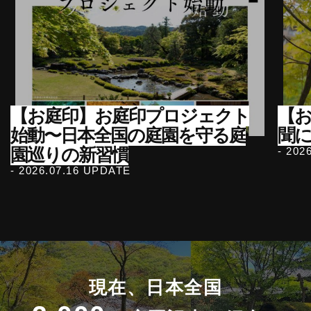
【お庭印】お庭印プロジェクト
【
始動〜日本全国の庭園を守る庭
聞
園巡りの新習慣
- 202
- 2026.07.16 UPDATE
現在、日本全国