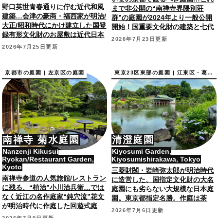
野口英世青春通りに佇む近代和風
まで非公開の“南禅寺界隈別荘
建築…会津の豪商・福西家が明治/
群”の庭園が2024年より一般公開
大正/昭和時代にかけ建立した国登
開始！国重要文化財の建築と七代
録有形文化財のお屋敷は近代日本
目小川治兵衛作庭庭園。
2026年7月23日更新
庭園も見所。
2026年7月25日更新
京都市の庭園 | 左京区の庭園
東京23区東部の庭園 | 江東区・葛飾区・江戸川区の庭園
南禅寺 菊水庭園
清澄庭園
Nanzenji Kikusui
Kiyosumi Garden,
Ryokan/Restaurant Garden,
Kiyosumishirakawa, Tokyo
Kyoto
三菱財閥・岩崎弥太郎が明治時代
南禅寺参道の人気旅館/レストラン
に造営した、国指定文化財の大名
に残る、“植治”小川治兵衛…では
庭園にも劣らない大規模な日本庭
なく近江の名作庭家“鈍穴流”花文
園。東京都指定名勝。作庭は茶
が明治時代に作庭した回遊式庭
人・磯谷宗庸。
2026年7月6日更新
園。