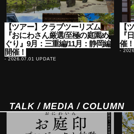
【ツアー】クラブツーリズム
【ツ
『おにわさん厳選/至極の庭園め
『
ぐり』9月：三重編/11月：静岡編
催！
開催！
- 202
- 2026.07.01 UPDATE
TALK / MEDIA / COLUMN