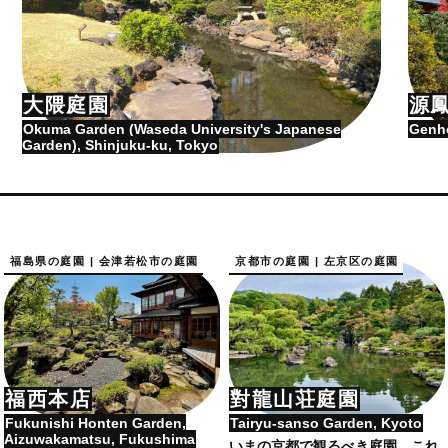
大隈庭園
源
Okuma Garden (Waseda University's Japanese
Genho
Garden), Shinjuku-ku, Tokyo
福島県の庭園 | 会津若松市の庭園
京都市の庭園 | 左京区の庭園
福西本店
對龍山荘庭園
Fukunishi Honten Garden,
Tairyu-sanso Garden, Kyoto
Aizuwakamatsu, Fukushima
いまの京都で観るべき庭園…これ