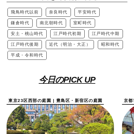
飛鳥時代以前
奈良時代
平安時代
鎌倉時代
南北朝時代
室町時代
安土・桃山時代
江戸時代初期
江戸時代中期
江戸時代後期
近代（明治・大正）
昭和時代
平成・令和時代
今日のPICK UP
東京23区西部の庭園 | 豊島区・新宿区の庭園
京都