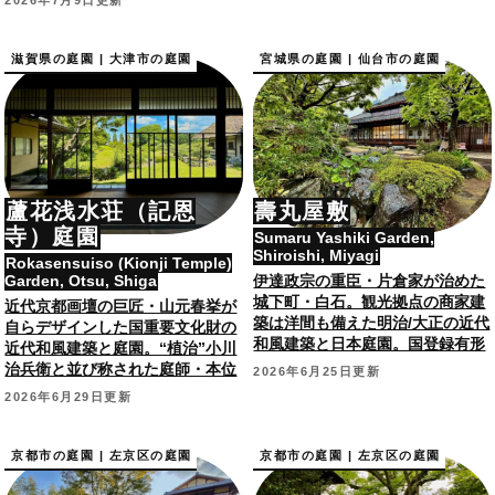
2026年7月9日更新
滋賀県の庭園 | 大津市の庭園
宮城県の庭園 | 仙台市の庭園
蘆花浅水荘（記恩
壽丸屋敷
寺）庭園
Sumaru Yashiki Garden,
Shiroishi, Miyagi
Rokasensuiso (Kionji Temple)
Garden, Otsu, Shiga
伊達政宗の重臣・片倉家が治めた
城下町・白石。観光拠点の商家建
近代京都画壇の巨匠・山元春挙が
築は洋間も備えた明治/大正の近代
自らデザインした国重要文化財の
和風建築と日本庭園。国登録有形
近代和風建築と庭園。“植治”小川
文化財。
治兵衛と並び称された庭師・本位
2026年6月25日更新
政五郎の作庭。
2026年6月29日更新
京都市の庭園 | 左京区の庭園
京都市の庭園 | 左京区の庭園