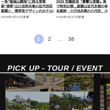
一角“瑜伽山園地”に残る実業
2026 安藤政信『憂鬱な楽園』展
家“滴翠”山口吉郎兵衛の近代別荘
で特別公開…庭園は近代京都の有
庭園と、隈研吾デザインのホテル/
名庭師・小川治兵衛の八代目、小
レストラン『ふふ奈良』。
川白楊作庭。【通常非公開】
2026年4月23日更新
2026年4月21日更新
1
2
…
38
PICK UP - TOUR / EVENT