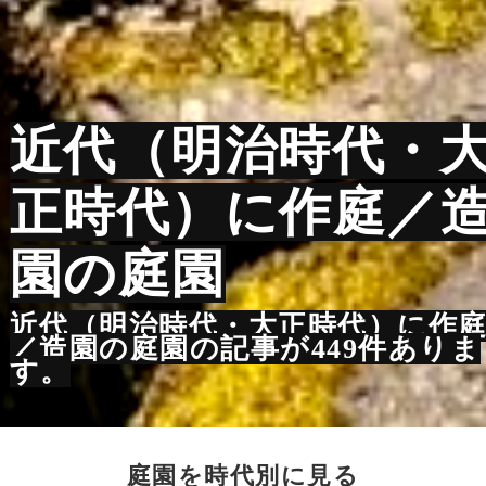
近代（明治時代・
正時代）に作庭／
園の庭園
近代（明治時代・大正時代）に作
／造園の庭園の記事が449件ありま
す。
庭園を時代別に見る