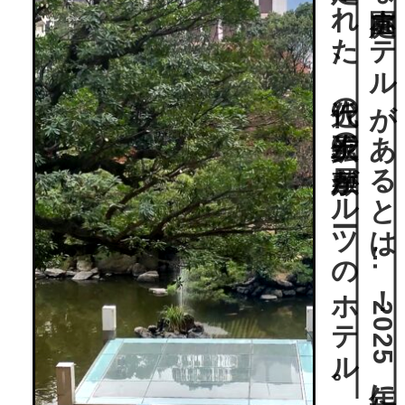
。
小倉駅近に
こ
ん
な
庭園ホ
テ
ル
が
あ
る
と
は
…
！
2
0
2
5
年に
は
国登録文化財(
名勝)
に
。
海外日本庭園ラ
ン
キ
ン
グ
に
も
選定さ
れ
た
、
近代の
炭鉱王の
屋敷が
ル
ーツ
の
ホ
テ
ル