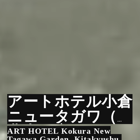
アートホテル小倉
ニュータガワ（旧
豊山閣庭園）
ART HOTEL Kokura New
Tagawa Garden, Kitakyushu,