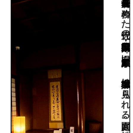
現・横浜銀行頭取/鴻池財閥の最高責任者を務めた近代の実業家・原田二郎の旧宅/武家屋敷と、松坂城堀跡も見られる庭園。松阪市指定有形文化財。