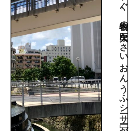
ゆ
い
レ
ール
・牧志駅を
降り
て
す
ぐ
。
名物の
巨大な
「さ
い
お
ん
う
ふ
シ
ーサ
ー」が
迎え
て
く
れ
る