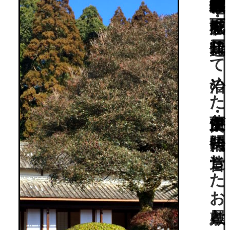
国の重要伝統的建造物群保存地区の城下町・飫肥を江戸時代通じて治めた藩主・伊東氏が明治時代に造営したお屋敷と、借景の美しい枯山水庭園。