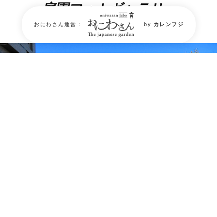
庭園フォトギャラリー
Garden Photo Gallery
おにわさん運営：
by
カレンフジ