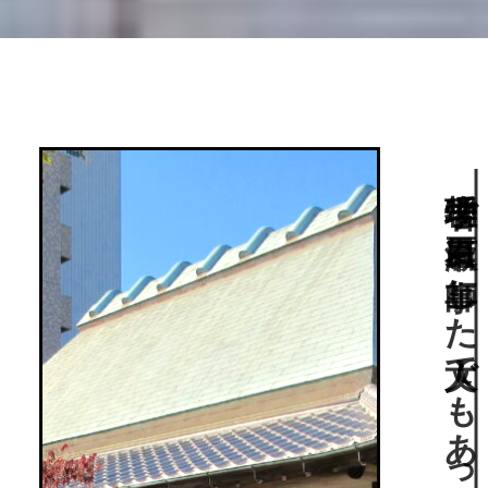
物理学者で夏目漱石に師事した文人でもあった寺田寅彦の邸宅跡に残る茶室や枯山水庭園。高知市指定史跡。