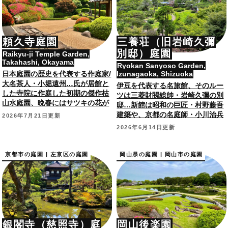
頼久寺庭園
三養荘（旧岩崎久彌
別邸）庭園
Raikyu-ji Temple Garden,
Takahashi, Okayama
Ryokan Sanyoso Garden,
日本庭園の歴史を代表する作庭家/
Izunagaoka, Shizuoka
大名茶人・小堀遠州…氏が居館と
伊豆を代表する名旅館、そのルー
した寺院に作庭した初期の傑作枯
ツは三菱財閥総帥・岩崎久彌の別
山水庭園、晩春にはサツキの花が
邸…新館は昭和の巨匠・村野藤吾
咲き誇る名所。国指定名勝。
建築や、京都の名庭師・小川治兵
2026年7月21日更新
衛作庭の日本庭園も。
2026年6月14日更新
京都市の庭園 | 左京区の庭園
岡山県の庭園 | 岡山市の庭園
銀閣寺（慈照寺）庭
岡山後楽園