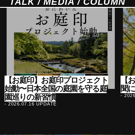
TALK / MEDIA / COLUMN
【お庭印】お庭印プロジェクト
【
始動〜日本全国の庭園を守る庭
聞
園巡りの新習慣
- 202
- 2026.07.16 UPDATE