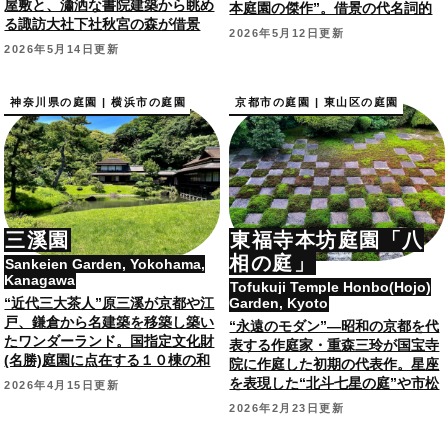
屋敷と、瀟洒な書院建築から眺め
本庭園の傑作”。借景の代名詞的
る諏訪大社下社秋宮の森が借景
庭園で、国指定名勝。
2026年5月12日更新
の“中山道随一の名庭園”。
2026年5月14日更新
神奈川県の庭園 | 横浜市の庭園
京都市の庭園 | 東山区の庭園
三溪園
東福寺本坊庭園「八
相の庭」
Sankeien Garden, Yokohama,
Kanagawa
Tofukuji Temple Honbo(Hojo)
“近代三大茶人”原三溪が京都や江
Garden, Kyoto
戸、鎌倉から名建築を移築し築い
“永遠のモダン”―昭和の京都を代
たワンダーランド。国指定文化財
表する作庭家・重森三玲が国宝寺
(名勝)庭園に点在する１０棟の和
院に作庭した初期の代表作。星座
風建築/茶室が国指定重要文化財。
を表現した“北斗七星の庭”や市松
2026年4月15日更新
模様の枯山水庭園。国指定名勝。
2026年2月23日更新