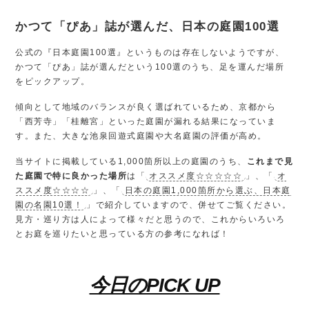
かつて「ぴあ」誌が選んだ、日本の庭園100選
公式の『日本庭園100選』というものは存在しないようですが、
かつて「ぴあ」誌が選んだという100選のうち、足を運んだ場所
をピックアップ。
傾向として地域のバランスが良く選ばれているため、京都から
「西芳寺」「桂離宮」といった庭園が漏れる結果になっていま
す。また、大きな池泉回遊式庭園や大名庭園の評価が高め。
当サイトに掲載している1,000箇所以上の庭園のうち、
これまで見
た庭園で特に良かった場所
は「
オススメ度☆☆☆☆☆
」、「
オ
ススメ度☆☆☆☆
」、「
日本の庭園1,000箇所から選ぶ、日本庭
園の名園10選！
」で紹介していますので、併せてご覧ください。
見方・巡り方は人によって様々だと思うので、これからいろいろ
とお庭を巡りたいと思っている方の参考になれば！
今日のPICK UP