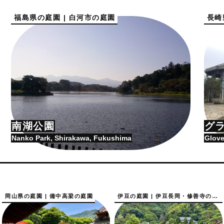
福島県の庭園 | 白河市の庭園
長崎
南湖公園
グ
Nanko Park, Shirakawa, Fukushima
Glove
岡山県の庭園 | 備中高梁の庭園
伊豆の庭園 | 伊豆長岡・修善寺の庭園