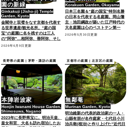
園の新緑
Korakuen Garden, Okayama
Ginkakuji (Jisho-ji) Temple
日本三名園＆“庭の国宝”特別名勝
Garden, Kyoto
の日本を代表する名庭園。岡山藩
主・池田綱政が築いた江戸時代の
金閣寺と双璧をなす京都を代表す
大名庭園は心のベストテン第一
る世界遺産/観光名所。“庭の国
位！
宝”の庭園に名を残すのは三人
2026年5月30日更新
の"阿弥"…相阿弥、善阿弥、そし
て昭和の庭師・田中泰阿弥。
2026年6月9日更新
長野県の庭園 | 茅野・諏訪の庭園
京都市の庭園 | 左京区の庭園
本陣岩波家
無鄰菴
Honjin Iwanami House Garden,
Murinan Garden, Kyoto
Shimosuwa, Nagano
明治維新の代表的政治家の一人・
2023年に長野県宝に。明治天皇、
山縣有朋が名作庭家・七代目小川
皇女和宮、大名も訪れ宿泊したお
治兵衛(植治)と作り上げた“近代日