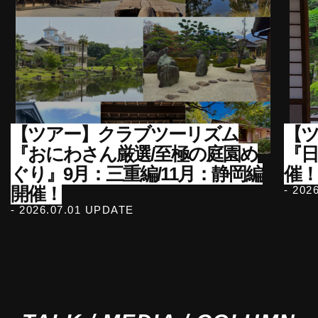
【ツアー】クラブツーリズム
【ツ
『おにわさん厳選/至極の庭園め
『
ぐり』9月：三重編/11月：静岡編
催！
開催！
- 202
- 2026.07.01 UPDATE