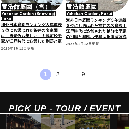
養浩館庭園（雪）
養浩館庭園
Yokokan Garden (Snowing),
Yokokan Garden, Fukui
Fukui
海外日本庭園ランキング３年連続
海外日本庭園ランキング３年連続
３位にも選ばれた福井の名庭園！
３位にも選ばれた福井の名庭園
江戸時代に造営された越前松平家
は、雪景色も美しい…！越前松平
の別邸と庭園…作庭は茶道宗徧流
家が江戸時代に造営した別邸と庭
の祖・山田宗徧？
2026年1月12日更新
園。
2026年1月12日更新
1
2
…
9
PICK UP - TOUR / EVENT