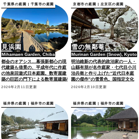
千葉県の庭園 | 千葉市の庭園
京都市の庭園 | 左京区の庭園
見浜園
雪の無鄰菴
Mihamaen Garden, Chiba
Murinan Garden (Snow), Kyoto
都会のオアシス…幕張新都心の現
明治維新の代表的政治家の一人・
代建築も借景の、平成年代に作庭
山縣有朋が名作庭家・七代目小川
の池泉回遊式日本庭園。数寄屋建
治兵衛と作り上げた“近代日本庭
築の巨匠の門下による数寄屋建築/
園の傑作”の雪景色。国指定文化
茶室“松籟亭”も。
財の、借景の代名詞的庭園！
2026年2月11日更新
2026年2月10日更新
福井県の庭園 | 福井市の庭園
福井県の庭園 | 福井市の庭園