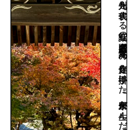
九州を代表する紅葉の名所庭園“九年庵”の作庭を手掛けた“久留米が生んだ名作庭家”阿理成が自らのお寺に残した“自然流”庭園。