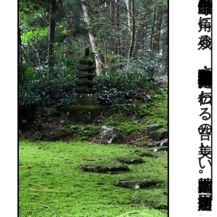
“苔寺”白山平泉寺の一角に残る、室町幕府管領・細川高国作庭と伝わる苔の美しい枯山水庭園。国指定名勝。