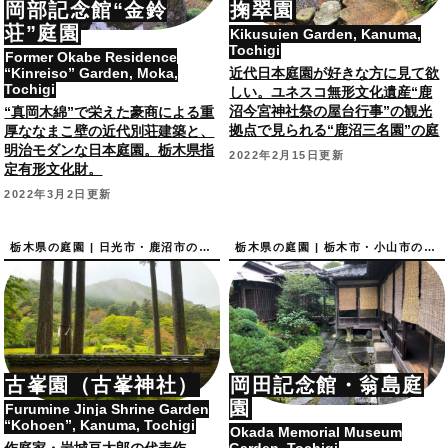
岡部記念館“金鈴
掬翠園
荘”庭園
Kikusuien Garden, Kanuma,
Tochigi
Former Okabe Residence
“Kinreiso” Garden, Moka,
近代日本庭園が好きな方に見て欲
Tochigi
しい。ユネスコ無形文化遺産“鹿
沼今宮神社祭の屋台行事”の観光
“真岡木綿”で栄えた豪商による重
拠点で見られる“鹿沼三名園”の庭
厚ななまこ壁の近代別荘建築と、
園。
明治モダンな日本庭園。栃木県指
2022年2月15日更新
定有形文化財。
2022年3月2日更新
栃木県の庭園 | 日光市・鹿沼市の庭園
栃木県の庭園 | 栃木市・小山市の庭園
古峯園（古峯神社）
岡田記念館・翁島庭
園
Furumine Jinja Shrine Garden
“Kohoen”, Kanuma, Tochigi
Okada Memorial Museum
作庭家・岩城亘太郎の代表作
Garden, Tochigi