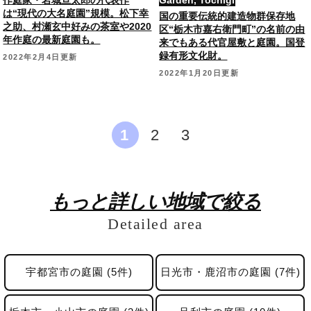
は“現代の大名庭園”規模。松下幸
国の重要伝統的建造物群保存地
之助、村瀬玄中好みの茶室や2020
区“栃木市嘉右衛門町”の名前の由
年作庭の最新庭園も。
来でもある代官屋敷と庭園。国登
録有形文化財。
2022年2月4日更新
2022年1月20日更新
1
2
3
もっと詳しい地域で絞る
Detailed area
宇都宮市の庭園 (5件)
日光市・鹿沼市の庭園 (7件)