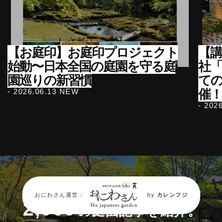
【お庭印】お庭印プロジェクト
【講
始動〜日本全国の庭園を守る庭
社
園巡りの新習慣
て
催
- 2026.06.13 NEW
- 202
現在、日本全国
おにわさん運営：
by
カレンフジ
2,000
の庭園記事を紹介。