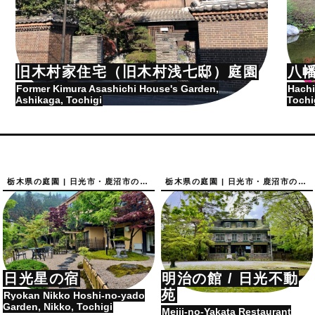
旧木村家住宅（旧木村浅七邸）庭園
八
Former Kimura Asashichi House's Garden,
Hachi
Ashikaga, Tochigi
Tochi
栃木県の庭園 | 日光市・鹿沼市の庭園
栃木県の庭園 | 日光市・鹿沼市の庭園
日光星の宿
明治の館 / 日光不動
苑
Ryokan Nikko Hoshi-no-yado
Garden, Nikko, Tochigi
Meiji-no-Yakata Restaurant