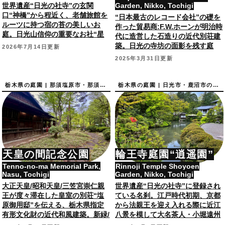
世界遺産“日光の社寺”の玄関
Garden, Nikko, Tochigi
口“神橋”から程近く、老舗旅館を
“日本最古のレコード会社”の礎を
ルーツに持つ宿の苔の美しいお
作った貿易商:F.W.ホーンが明治時
庭。日光山信仰の重要なお社“星
代に造営した石造りの近代別荘建
の宮”や金谷ホテルにも隣接。
築。日光の寺坊の面影を残す庭
2026年7月14日更新
園“日光不動苑”も◎！
2025年3月31日更新
栃木県の庭園 | 那須塩原市・那須町の庭園
栃木県の庭園 | 日光市・鹿沼市の庭園
天皇の間記念公園
輪王寺庭園“逍遥園”
Tenno-no-ma Memorial Park,
Rinnoji Temple Shoyoen
Nasu, Tochigi
Garden, Nikko, Tochigi
大正天皇/昭和天皇/三笠宮崇仁親
世界遺産“日光の社寺”に登録され
王が度々滞在した皇室の別荘“塩
ている名刹。江戸時代初期、京都
原御用邸”を伝える、栃木県指定
から法親王を迎え入れる際に近江
有形文化財の近代和風建築。新緑/
八景を模して大名茶人・小堀遠州
紅葉の名所庭園も。
が作庭と伝わる紅葉の美しい庭