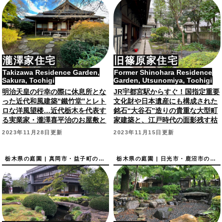
瀧澤家住宅
旧篠原家住宅
Takizawa Residence Garden,
Former Shinohara Residence
Sakura, Tochigi
Garden, Utsunomiya, Tochigi
明治天皇の行幸の際に休息所とな
JR宇都宮駅からすぐ！国指定重要
った近代和風建築"鐵竹堂”とレト
文化財や日本遺産にも構成された
ロな洋風望楼…近代栃木を代表す
銘石“大谷石”造りの貴重な大型町
る実業家・瀧澤喜平治のお屋敷と
家建築と、江戸時代の面影残す枯
庭園。栃木県指定文化財。
山水庭園。
2023年11月28日更新
2023年11月15日更新
栃木県の庭園 | 真岡市・益子町の庭園
栃木県の庭園 | 日光市・鹿沼市の庭園