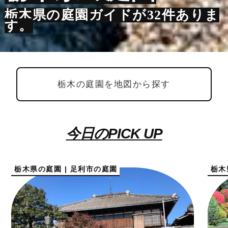
栃木県の庭園ガイドが32件ありま
す。
栃木の庭園を地図から探す
今日のPICK UP
栃木県の庭園 | 足利市の庭園
栃木