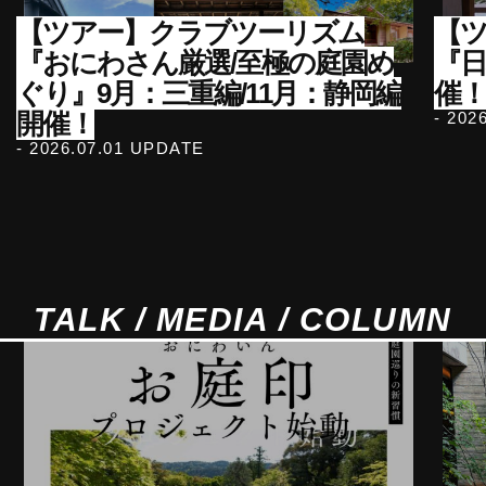
【ツアー】クラブツーリズム
【ツ
『おにわさん厳選/至極の庭園め
『
ぐり』9月：三重編/11月：静岡編
催！
開催！
- 202
- 2026.07.01 UPDATE
TALK / MEDIA / COLUMN