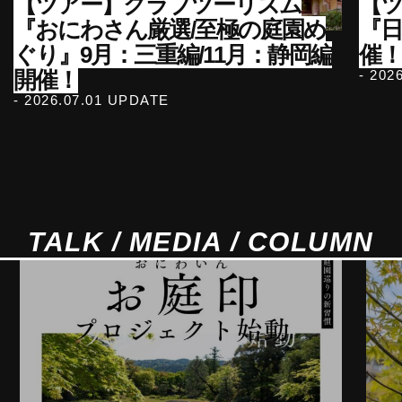
【ツアー】クラブツーリズム
【ツ
『おにわさん厳選/至極の庭園め
『
ぐり』9月：三重編/11月：静岡編
催！
開催！
- 202
- 2026.07.01 UPDATE
TALK / MEDIA / COLUMN