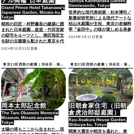
テル高輪 日本庭園
Sahsya Kanetanaka Garden,
Omotesando, Tokyo
Grand Prince Hotel Takanawa's
Japanese Garden, Minato-ku,
世界的な現代美術家・杉本博司／
Tokyo
新素材研究所による現代アートな
枯山水庭園が主役、東京の老舗料
昭和の巨匠・村野藤吾の建築に囲
亭『金田中』の味が楽しめる表参
まれた日本庭園…皇室・竹田宮家
道の和カフェ。
の邸宅をルーツとし、港区指定文
2024年3月21日更新
化財の古建築も配された東京を代
表するホテルの庭園。楠岡悌二作
2024年10月22日更新
庭。
東京23区西部の庭園 | 渋谷区・港区の庭園
東京23区西部の庭園 | 渋谷区・港区の庭園
岡本太郎記念館
旧朝倉家住宅（旧朝
倉虎治郎邸庭園）
The Taro Okamoto Memorial
Museum, Minami-aoyama,
Kyu-Asakura House Garden,
Tokyo
Shibuya-ku, Tokyo
太陽の塔もここから生まれた…現
関東大震災や戦災を逃れた、東