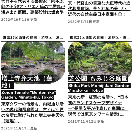
代日本を代表する芸術家・岡本太
京・代官山の貴重な大正時代の近
郎の旧宅/アトリエと氏の世界観が
代和風建築。苔と紅葉の美しい、
滲み出た庭園。建築設計は坂倉準
近代の自然主義日本庭園も◎！
三。
2022年10月11日更新
2022年5月1日更新
東京23区西部の庭園 | 渋谷区・港区の庭園
東京23区西部の庭園 | 渋谷区・港区の庭園
増上寺弁天池（蓮
芝公園 もみじ谷庭園
池）
Shiba Park Momijidani Garden,
Minato-ku, Tokyo
Zojoji Temple “Benten-ike”
Garden, Minato-ku, Tokyo
東京の新・紅葉の名所へ。“日本
初のランドスケープデザイナ
東京タワーの借景も。内堀通り沿
ー”長岡安平が作庭した庭園は、
いの現代和風庭園は、古くは江戸
現代では東京タワーを借景に。
の名所に挙げられた増上寺弁天池
（蓮池）。
2021年11月12日更新
2021年11月13日更新