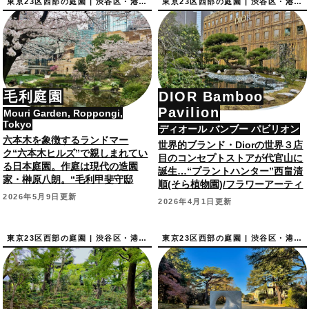
東京23区西部の庭園 | 渋谷区・港区の庭園
東京23区西部の庭園 | 渋谷区・港区の庭園
毛利庭園
DIOR Bamboo
Pavilion
Mouri Garden, Roppongi,
Tokyo
ディオール バンブー パビリオン
六本木を象徴するランドマー
世界的ブランド・Diorの世界３店
ク“六本木ヒルズ”で親しまれてい
目のコンセプトストアが代官山に
る日本庭園。作庭は現代の造園
誕生…“プラントハンター”西畠清
家・榊原八朗。“毛利甲斐守邸
順(そら植物園)/フラワーアーティ
跡”として東京都指定文化財。
スト・東信さん作庭の庭園も。
2026年5月9日更新
2026年4月1日更新
東京23区西部の庭園 | 渋谷区・港区の庭園
東京23区西部の庭園 | 渋谷区・港区の庭園