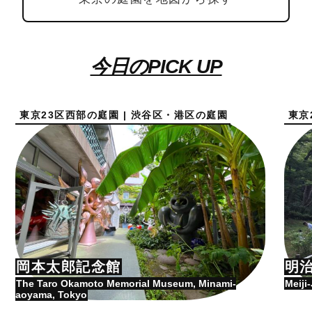
今日のPICK UP
東京23区西部の庭園 | 渋谷区・港区の庭園
東京
岡本太郎記念館
明
The Taro Okamoto Memorial Museum, Minami-
Meiji
aoyama, Tokyo