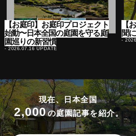
【お庭印】お庭印プロジェクト
【
始動〜日本全国の庭園を守る庭
聞
園巡りの新習慣
- 202
- 2026.07.16 UPDATE
現在、日本全国
2,000
の庭園記事を紹介。