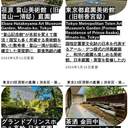
荏原 畠山美術館（旧
東京都庭園美術館
畠山一清邸）庭園
（旧朝香宮邸）
Ebara Hatakeyama Art Museum
Tokyo Metropolitan Teien Art
Garden, Minato-ku, Tokyo
Museum's Garden (Former
Residence of Prince Asaka),
“畠山記念館”が名前を変えて復
Minato-ku, Tokyo
活！国宝も多く所蔵する美術館を
国指定重要文化財の日本を代表す
開いた数奇者・畠山一清が自邸に
るアール・デコ様式の洋風建築
建立した茶室群に、新進気鋭の建
と、和洋の庭園も楽しめる美術
築集団が新たに手掛けた庭園。
2025年6月11日更新
館。日本庭園・茶室を監修したの
は武者小路千家の茶人・木津聿
2025年1月15日更新
斎。
東京23区西部の庭園 | 渋谷区・港区の庭園
東京23区西部の庭園 | 渋谷区・港区の庭園
グランドプリンスホ
茶洒 金田中