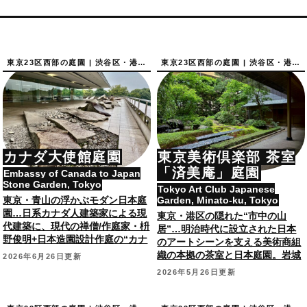
東京23区西部の庭園 | 渋谷区・港区の庭園
東京23区西部の庭園 | 渋谷区・港区の庭園
カナダ大使館庭園
東京美術倶楽部 茶室
「済美庵」庭園
Embassy of Canada to Japan
Stone Garden, Tokyo
Tokyo Art Club Japanese
東京・青山の浮かぶモダン日本庭
Garden, Minato-ku, Tokyo
園…日系カナダ人建築家による現
東京・港区の隠れた“市中の山
代建築に、現代の禅僧/作庭家・枡
居”…明治時代に設立された日本
野俊明+日本造園設計作庭の“カナ
のアートシーンを支える美術商組
ダガーデン”。
織の本拠の茶室と日本庭園。岩城
2026年6月26日更新
造園作庭。【通常非公開】
2026年5月26日更新