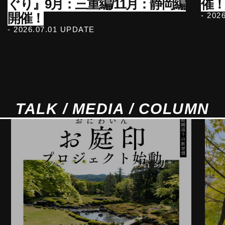
ぐり』9月：三重編/11月：静岡編
催！
開催！
- 202
- 2026.07.01 UPDATE
TALK / MEDIA / COLUMN