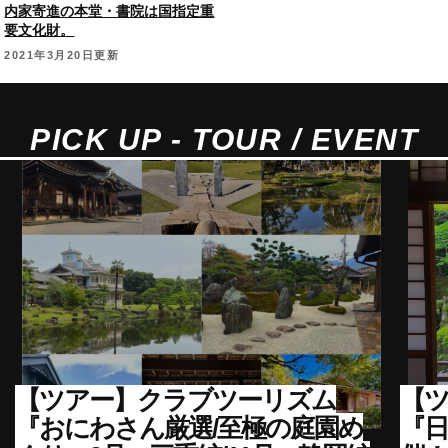
内家寄進の本堂・書院は国指定重
要文化財。
2021年3月20日更新
PICK UP - TOUR / EVENT
【ツアー】クラブツーリズム
【ツ
『おにわさん厳選/至極の庭園め
『