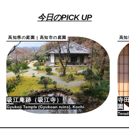
今日のPICK UP
高知県の庭園 | 高知市の庭園
高知
吸江庵跡（吸江寺）
寺
園
Gyukoji Temple (Gyukoan ruins), Kochi
Terad