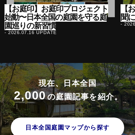
【お庭印】お庭印プロジェクト
【
始動〜日本全国の庭園を守る庭
聞
園巡りの新習慣
- 202
- 2026.07.16 UPDATE
現在、日本全国
2,000
の庭園記事を紹介。
日本全国庭園マップから探す