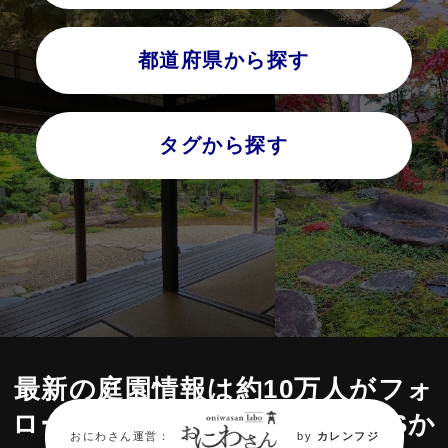
都道府県から探す
タグから探す
最新の庭園情報は約10万人がフォ
ローする
【おにわさん】のSNSか
おにわさん運営：
by
カレンフジ