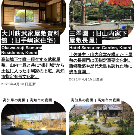
大川筋武家屋敷資料
三翠園（旧山内家下
館（旧手嶋家住宅）
屋敷長屋）
Okawa-suji Samurai
Hotel Sansuien Garden, Kochi
Residence, Kochi
土佐藩主・山内容堂が構えた下屋
高知城下で唯一現存する武家屋
敷の長屋門は国指定重要文化財。
敷。山内一豊と共に“掛川城”から
西郷隆盛や歴代天皇も訪れた地に
土佐に入った手嶋家の旧宅。高知
残る庭園。
市指定有形文化財。
2021年4月15日更新
2021年4月18日更新
高知県の庭園 | 高知市の庭園
高知県の庭園 | 高知市の庭園