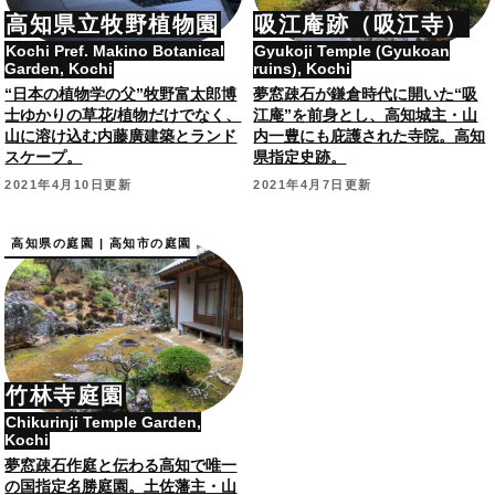
高知県立牧野植物園
吸江庵跡（吸江寺）
Kochi Pref. Makino Botanical
Gyukoji Temple (Gyukoan
Garden, Kochi
ruins), Kochi
“日本の植物学の父”牧野富太郎博
夢窓疎石が鎌倉時代に開いた“吸
士ゆかりの草花/植物だけでなく、
江庵”を前身とし、高知城主・山
山に溶け込む内藤廣建築とランド
内一豊にも庇護された寺院。高知
スケープ。
県指定史跡。
2021年4月10日更新
2021年4月7日更新
高知県の庭園 | 高知市の庭園
竹林寺庭園
Chikurinji Temple Garden,
Kochi
夢窓疎石作庭と伝わる高知で唯一
の国指定名勝庭園。土佐藩主・山