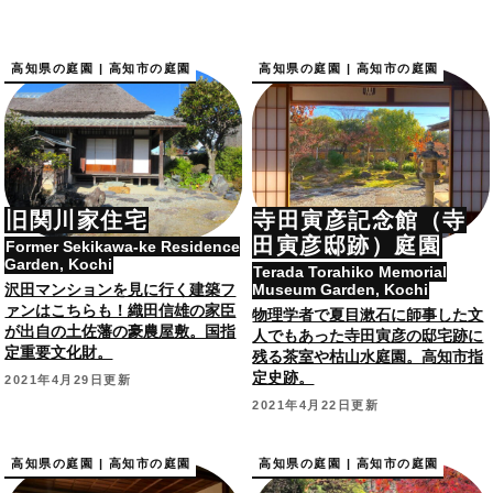
高知県の庭園 | 高知市の庭園
高知県の庭園 | 高知市の庭園
旧関川家住宅
寺田寅彦記念館（寺
田寅彦邸跡）庭園
Former Sekikawa-ke Residence
Garden, Kochi
Terada Torahiko Memorial
沢田マンションを見に行く建築フ
Museum Garden, Kochi
ァンはこちらも！織田信雄の家臣
物理学者で夏目漱石に師事した文
が出自の土佐藩の豪農屋敷。国指
人でもあった寺田寅彦の邸宅跡に
定重要文化財。
残る茶室や枯山水庭園。高知市指
定史跡。
2021年4月29日更新
2021年4月22日更新
高知県の庭園 | 高知市の庭園
高知県の庭園 | 高知市の庭園