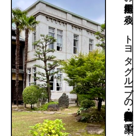
名古屋のお屋敷街に残る、トヨタグループの創始者・豊田佐吉の実弟で実業家・豊田佐助の旧邸。洋館/和館が一体の大正時代の近代和風建築と庭園。