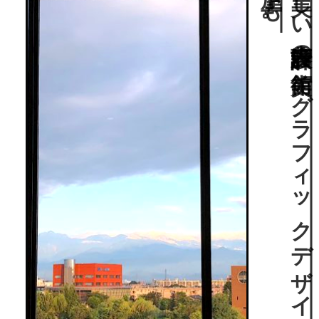
立山連峰の
借景も
美し
い
内藤廣設計の
美術館。
グ
ラ
フ
ィ
ッ
ク
デ
ザ
イ
ナ
ー佐藤卓に
よ
る
屋上庭園“
オ
ト
ノ
マ
ペ
の
屋上”
も