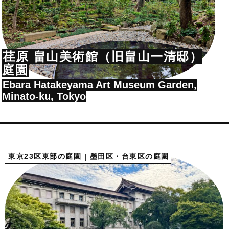
荏原 畠山美術館（旧畠山一清邸）
庭園
Ebara Hatakeyama Art Museum Garden,
Minato-ku, Tokyo
東京23区東部の庭園 | 墨田区・台東区の庭園