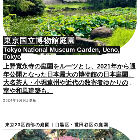
東京国立博物館庭園
Tokyo National Museum Garden, Ueno,
Tokyo
上野寛永寺の庭園をルーツとし、2021年から通
年公開となった日本最大の博物館の日本庭園。
大名茶人・小堀遠州や近代の数寄者ゆかりの茶
室や和風建築も。
2024年9月5日更新
東京23区西部の庭園 | 目黒区・世田谷区の庭園