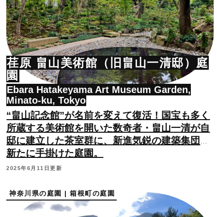
荏原 畠山美術館（旧畠山一清邸）庭
園
Ebara Hatakeyama Art Museum Garden,
Minato-ku, Tokyo
“畠山記念館”が名前を変えて復活！国宝も多く
所蔵する美術館を開いた数奇者・畠山一清が自
邸に建立した茶室群に、新進気鋭の建築集団が
新たに手掛けた庭園。
2025年6月11日更新
神奈川県の庭園 | 箱根町の庭園