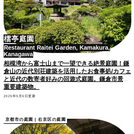
檑亭庭園
Restaurant Raitei Garden, Kamakura,
Kanagawa
相模湾から富士山まで一望できる絶景庭園！鎌
倉山の近代別荘建築を活用したお食事処/カフェ
と近代の数寄者好みの回遊式庭園。鎌倉市景観
重要建築物。
2025年5月6日更新
京都市の庭園 | 右京区の庭園