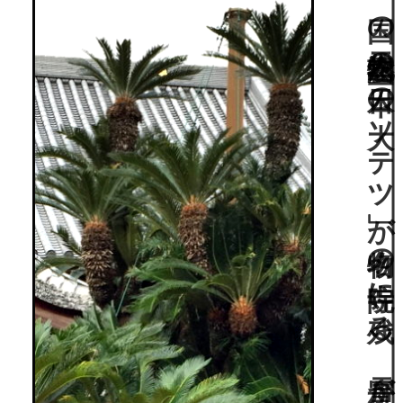
国の天然記念物の「日本一の大ソテツ」が名物の寺院に残る、雪舟が初期に作庭した池泉鑑賞式庭園。