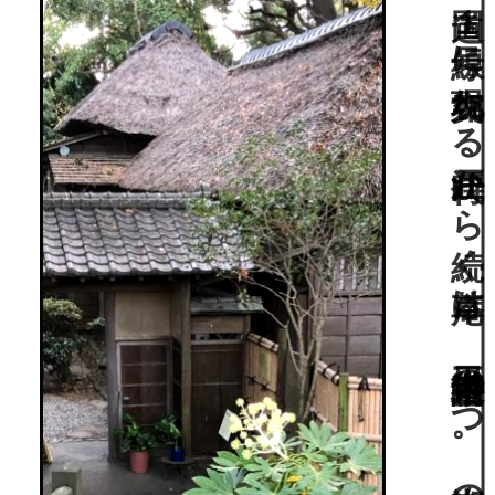
国道１号線に突如現れる江戸時代から続く草庵は、日本三大俳諧道場の一つ。湘南の発祥と言われる石碑も。