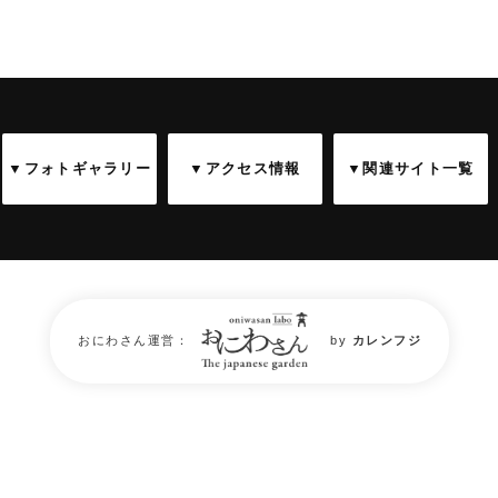
▼フォトギャラリー
▼アクセス情報
▼関連サイト一覧
庭園フォトギャラリー
おにわさん運営：
by
カレンフジ
Garden Photo Gallery