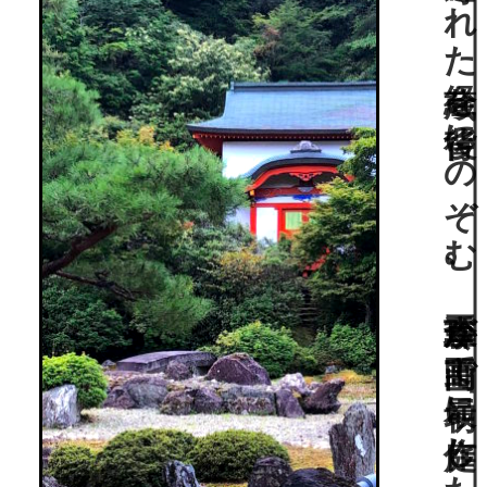
徳川家康より寄進された経蔵を背後にのぞむ、重森三玲が高野山で最初に作庭した庭園。お寺カフェも。