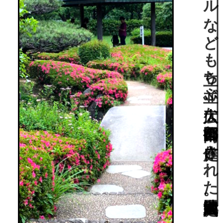
府中市の中心、美術館やホールなども立ち並ぶ広大な都市公園内に作庭された池泉回遊式庭園。