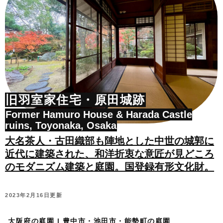
旧羽室家住宅・原田城跡
Former Hamuro House & Harada Castle
ruins, Toyonaka, Osaka
大名茶人・古田織部も陣地とした中世の城郭に
近代に建築された、和洋折衷な意匠が見どころ
のモダニズム建築と庭園。国登録有形文化財。
2023年2月16日更新
大阪府の庭園 | 豊中市・池田市・能勢町の庭園