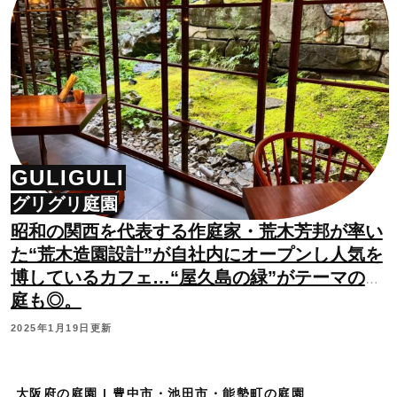
GULIGULI
グリグリ庭園
昭和の関西を代表する作庭家・荒木芳邦が率い
た“荒木造園設計”が自社内にオープンし人気を
博しているカフェ…“屋久島の緑”がテーマのお
庭も◎。
2025年1月19日更新
大阪府の庭園 | 豊中市・池田市・能勢町の庭園