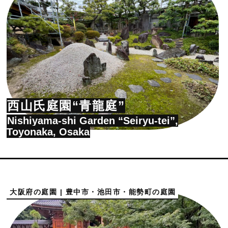
西山氏庭園“青龍庭”
Nishiyama-shi Garden “Seiryu-tei”,
Toyonaka, Osaka
大阪府の庭園 | 豊中市・池田市・能勢町の庭園