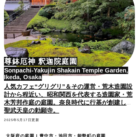
尊鉢厄神 釈迦院庭園
Sonpachi-Yakujin Shakain Temple Garden,
Ikeda, Osaka
人気カフェ“グリグリ”＆その運営・荒木造園設
計から程近い、昭和関西を代表する造園家・荒
木芳邦作庭の庭園。奈良時代に行基が創建した
聖武天皇の勅願寺。
2025年5月17日更新
大阪府の庭園 | 豊中市・池田市・能勢町の庭園