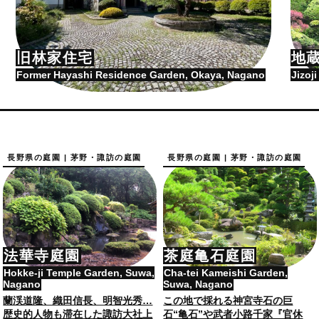
旧林家住宅
地
Former Hayashi Residence Garden, Okaya, Nagano
Jizoj
長野県の庭園 | 茅野・諏訪の庭園
長野県の庭園 | 茅野・諏訪の庭園
法華寺庭園
茶庭亀石庭園
Hokke-ji Temple Garden, Suwa,
Cha-tei Kameishi Garden,
Nagano
Suwa, Nagano
蘭渓道隆、織田信長、明智光秀…
この地で採れる神宮寺石の巨
歴史的人物も滞在した諏訪大社上
石“亀石”や武者小路千家『官休