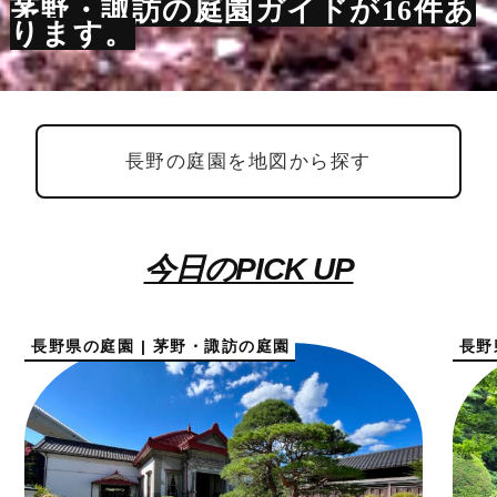
茅野・諏訪の庭園ガイドが16件あ
ります。
長野の庭園を地図から探す
今日のPICK UP
長野県の庭園 | 茅野・諏訪の庭園
長野