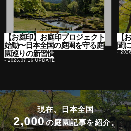
【お庭印】お庭印プロジェクト
【
始動〜日本全国の庭園を守る庭
聞
園巡りの新習慣
- 202
- 2026.07.16 UPDATE
現在、日本全国
2,000
の庭園記事を紹介。