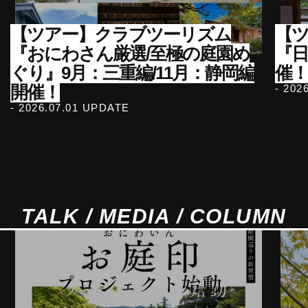
【ツアー】クラブツーリズム
【ツ
『おにわさん厳選/至極の庭園め
『
ぐり』9月：三重編/11月：静岡編
催！
開催！
- 202
- 2026.07.01 UPDATE
TALK / MEDIA / COLUMN