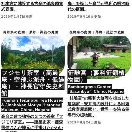
社本宮に隣接する古刹の池泉鑑賞
庵』を模した庭門が見所の明治時
式庭園。
代の庭園。
2020年1月7日更新
2019年9月16日更新
長野県の庭園 | 茅野・諏訪の庭園
長野県の庭園 | 茅野・諏訪の庭園
フジモリ茶室（高過
笹離宮（蓼科笹類植
庵・空飛ぶ泥舟・低過
物園）
庵）・神長官守矢史料
Bamboograss Garden
“Sasarikyu”, Chino, Nagano
館
“桂離宮”の昭和大修理を担当した
Fujimori Terunobu Tea Houses
建築家・安井清の設計による回遊
& Jinchokan Moriya Historical
式数寄屋庭園と、世界一を誇る笹
Museum, Chino, Nagano
専門の植物園。
高台に建つ独特の３つの茶室『フ
ジモリ茶室』――建築史家・藤森
2019年8月24日更新
照信さんが地元に手掛けたかわい