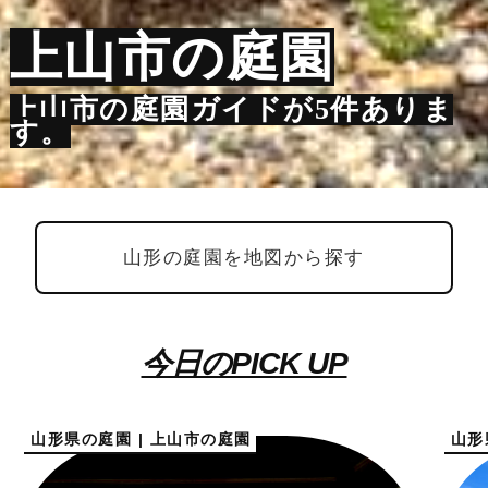
上山市の庭園
上山市の庭園ガイドが5件ありま
す。
山形の庭園を地図から探す
今日のPICK UP
山形県の庭園 | 上山市の庭園
山形