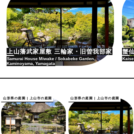
上山藩武家屋敷 三輪家・旧曽我部家
蟹
Samurai House Miwake / Sokabeke Garden,
Kaise
Kaminoyama, Yamagata
山形県の庭園 | 上山市の庭園
山形県の庭園 | 上山市の庭園