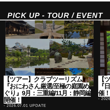
PICK UP - TOUR / EVENT
【ツアー】クラブツーリズム
【ツ
『おにわさん厳選/至極の庭園め
『
ぐり』9月：三重編/11月：静岡編
催！
開催！
- 202
- 2026.07.01 UPDATE