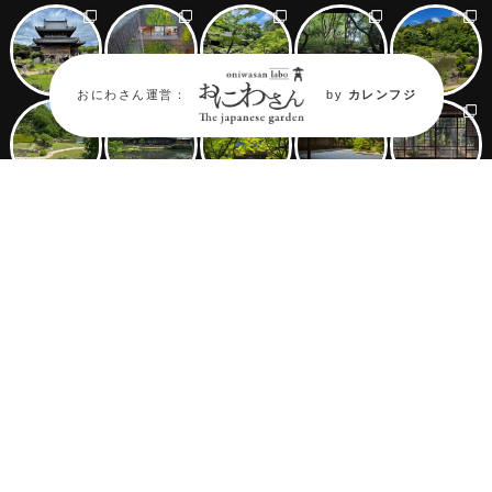
おにわさん運営：
by
カレンフジ
Follow on Oniwastagram
年々消滅が進む『日本庭園』。
そん