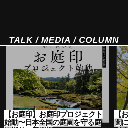
TALK / MEDIA / COLUMN
【お庭印】お庭印プロジェクト
【
始動〜日本全国の庭園を守る庭
聞