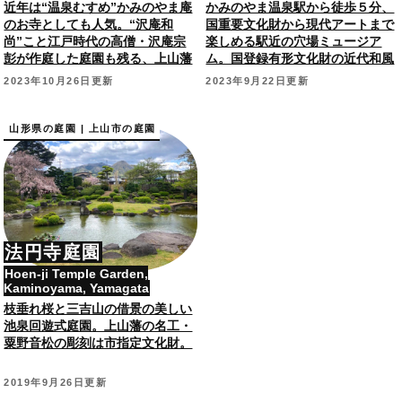
近年は“温泉むすめ”かみのやま庵
かみのやま温泉駅から徒歩５分、
のお寺としても人気。“沢庵和
国重要文化財から現代アートまで
尚”こと江戸時代の高僧・沢庵宗
楽しめる駅近の穴場ミュージア
彭が作庭した庭園も残る、上山藩
ム。国登録有形文化財の近代和風
主・藤井松平家ゆかりの寺院。
邸宅から眺める庭園も！
2023年10月26日更新
2023年9月22日更新
山形県の庭園 | 上山市の庭園
法円寺庭園
Hoen-ji Temple Garden,
Kaminoyama, Yamagata
枝垂れ桜と三吉山の借景の美しい
池泉回遊式庭園。上山藩の名工・
粟野音松の彫刻は市指定文化財。
2019年9月26日更新