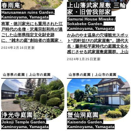
春雨庵
上山藩武家屋敷 三輪
家・旧曽我部家
Harusamean ruins Garden,
Kaminoyama, Yamagata
Samurai House Miwake /
将軍・徳川家光にも重用された江
Sokabeke Garden,
Kaminoyama, Yamagata
戸時代の名僧・沢庵宗彭和尚が過
ごした山形県指定文化財史跡
かみのやま温泉の穴場観光スポッ
に、“雑木の庭”創始者の造園家・
ト“四軒並びの武家屋敷”。譜代大
飯田十基が作庭した露地/茶庭。
名・藤井松平家時代の庭園文化を
2024年2月16日更新
感じさせる武家屋敷庭園群。上山
市指定文化財。
2024年1月25日更新
山形県の庭園 | 上山市の庭園
山形県の庭園 | 上山市の庭園
浄光寺庭園
蟹仙洞庭園
Jokoji Temple Garden,
Kaisendo Garden,
Kaminoyama, Yamagata
Kaminoyama, Yamagata