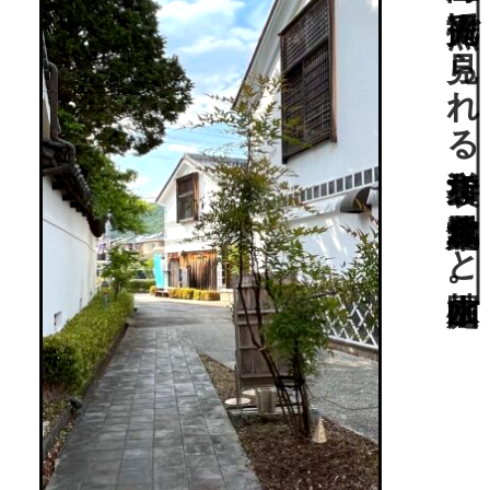
岡山県指定の町並み保存地区“足守”の陣屋町の観光拠点で見られる和洋折衷な近代和風建築？と枯山水庭園。