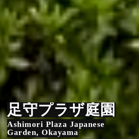
足守プラザ庭園
Ashimori Plaza Japanese
Garden, Okayama