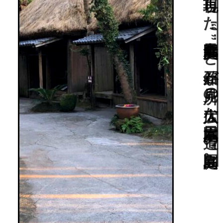
世界三大織物“大島紬”も知れる庭園文化施設。奄美大島の自然や古民家を再現した“奄美風庭園”と銘石が見所の広大な日本庭園“道の島庭園”。