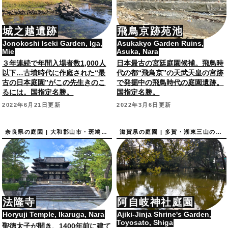
城之越遺跡
飛鳥京跡苑池
Jonokoshi Iseki Garden, Iga,
Asukakyo Garden Ruins,
Mie
Asuka, Nara
３年連続で年間入場者数1,000人
日本最古の宮廷庭園候補。飛鳥時
以下…古墳時代に作庭された“最
代の都“飛鳥京”の天武天皇の宮跡
古の日本庭園”がこの先生きのこ
で発掘中の飛鳥時代の庭園遺跡。
るには。国指定名勝。
国指定名勝。
2022年6月21日更新
2022年3月6日更新
奈良県の庭園 | 大和郡山市・斑鳩町の庭園
滋賀県の庭園 | 多賀・湖東三山の庭園
法隆寺
阿自岐神社庭園
Horyuji Temple, Ikaruga, Nara
Ajiki-Jinja Shrine's Garden,
Toyosato, Shiga
聖徳太子が開き、1400年前に建て