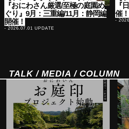
『おにわさん厳選/至極の庭園め
『
ぐり』9月：三重編/11月：静岡編
催！
開催！
- 202
- 2026.07.01 UPDATE
TALK / MEDIA / COLUMN