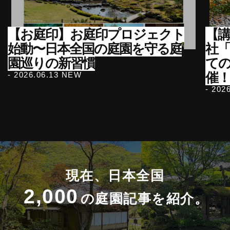
【お庭印】お庭印プロジェクト
【講
始動〜日本全国の庭園を守る庭
社
園巡りの新習慣
て
催
- 2026.06.13 NEW
- 202
現在、日本全国
2,000
の庭園記事を紹介。