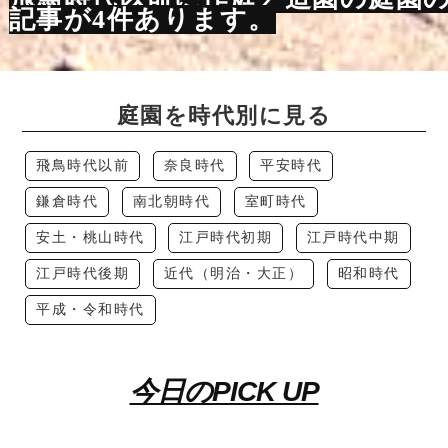
記事が4件あります。
庭園を時代別に見る
飛鳥時代以前
奈良時代
平安時代
鎌倉時代
南北朝時代
室町時代
安土・桃山時代
江戸時代初期
江戸時代中期
江戸時代後期
近代（明治・大正）
昭和時代
平成・令和時代
今日のPICK UP