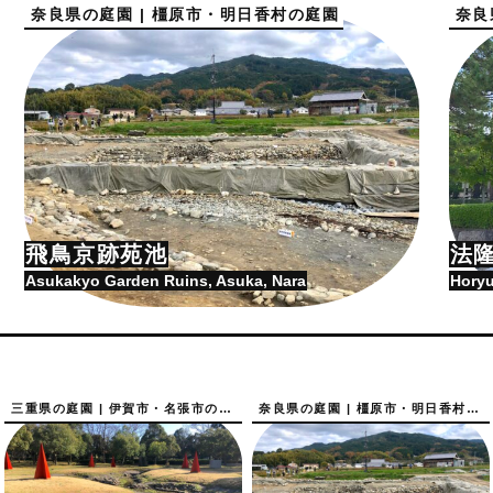
奈良県の庭園 | 橿原市・明日香村の庭園
奈良
飛鳥京跡苑池
法
Asukakyo Garden Ruins, Asuka, Nara
Horyu
三重県の庭園 | 伊賀市・名張市の庭園
奈良県の庭園 | 橿原市・明日香村の庭園