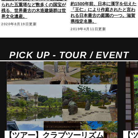
約1500年前、日本に漢字を伝えた
られた五重塔など数多くの国宝が
「王仁」により作庭されたと言わ
残る、世界最古の木造建築群は世
れる日本最古の庭園の一つ。滋賀
界文化遺産。
県指定名勝。
2020年8月19日更新
2019年4月11日更新
PICK UP - TOUR / EVENT
【ツアー】クラブツーリズム
【ツ