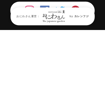
おにわさん運営：
by
カレンフジ
年々消滅が進む『日本庭園』。
そん
な日本庭園の“今”を伝える場所が必
要だ。
庭園情報メディア《おにわさん》では
日本
庭園を中心に2,000箇所の庭園情報と約
40,000枚の庭園写真、
交通アクセスなど庭
園巡りや観光・旅行、
造園・ランドスケー