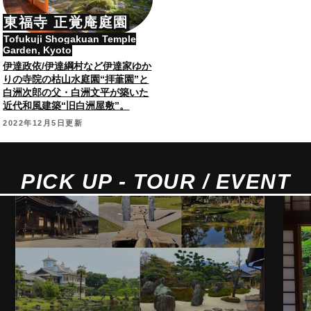
東福寺 正覚庵庭園
Tofukuji Shogakuan Temple
Garden, Kyoto
伊達政依/伊達綱村など伊達家ゆか
りの寺院の枯山水庭園“拝茟園”と
白洲次郎の父・白洲文平が築いた
近代和風建築“旧白洲屋敷”。
2022年12月5日更新
PICK UP - TOUR / EVENT