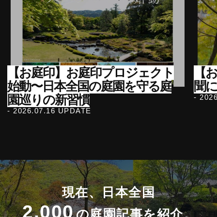
【お庭印】お庭印プロジェクト
【
始動〜日本全国の庭園を守る庭
聞
園巡りの新習慣
- 202
- 2026.07.16 UPDATE
現在、日本全国
2,000
の庭園記事を紹介。