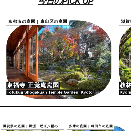
今日のPICK UP
京都市の庭園 | 東山区の庭園
滋賀
東福寺 正覚庵庭園
教
Tofukuji Shogakuan Temple Garden, Kyoto
Kyori
滋賀県の庭園 | 野洲・近江八幡の庭園
多摩の庭園 | 町田市の庭園