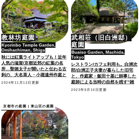
教林坊庭園
武相荘（旧白洲邸）
庭園
Kyorinbo Temple Garden,
Omihachiman, Shiga
Buaiso Garden, Machida,
秋には紅葉ライトアップも！近年
Tokyo
人気の滋賀/京都近郊の紅葉の名
レストラン/カフェ利用も。白洲次
所…聖徳太子が開いたと伝わる古
郎/白洲正子夫妻が暮らした旧宅
刹の、大名茶人・小堀遠州作庭と
と、作庭家・飯田十基に師事した
伝わる文化財庭園。
庭師による当時の自然を残す“雑
2024年11月12日更新
木の庭”。町田市指定史跡。
2023年8月10日更新
京都市の庭園 | 東山区の庭園