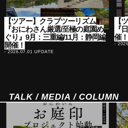
【ツアー】クラブツーリズム
【ツ
『おにわさん厳選/至極の庭園め
『
ぐり』9月：三重編/11月：静岡編
催！
開催！
- 202
- 2026.07.01 UPDATE
TALK / MEDIA / COLUMN