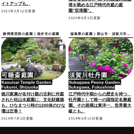
イトアップも。
塔を眺める江戸時代作庭の庭
園“双塔園”。
2021年2月12日更新
2020年8月1日更新
静岡県西部の庭園 | 袋井市の庭園
福島県の庭園 | 郡山市・須賀川市の庭園
可睡斎庭園
須賀川牡丹園
Kasuisai Temple Garden,
Sukagawa Peony Garden,
Fukuroi, Shizuoka
Sukagawa, Fukushima
徳川家康が名付け親の古刹に作庭
江戸時代中期からの歴史を持つ、
された枯山水庭園に、文化財建築
牡丹園として唯一の国指定名勝庭
も。ひなまつり時の1200体のひな
園。その規模は東洋一、世界最大
壇は圧巻！
級とも。
2019年7月3日更新
2019年5月13日更新