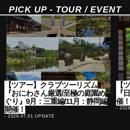
PICK UP - TOUR / EVENT
【ツアー】クラブツーリズム
【ツ
『おにわさん厳選/至極の庭園め
『
ぐり』9月：三重編/11月：静岡編
催！
開催！
- 202
- 2026.07.01 UPDATE