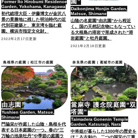
園”
Former Ito Hirobumi Residence
Garden, Yokohama, Kanagawa
Daikonjima Honjin Garden,
初代総理大臣・伊藤博文が金沢八
Matsue, Shimane
景の景勝地に残した明治時代の近
山陰の名庭園“由志園”から程近
代別荘建築と、東京湾を臨む庭
く。国の天然記念物にもなってい
園。横浜市指定文化財。
る大根島の溶岩で形成された“溶
岩庭園”と牡丹庭園。
2022年2月17日更新
2021年2月18日更新
島根県の庭園 | 松江市の庭園
奈良県の庭園 | 葛城市の庭園
由志園
當麻寺 護念院庭園“双
塔園”
Yushien Garden, Matsue,
Shimane
Taimadera Gonenin Temple
門脇栄が作庭した山陰・島根を代
Garden, Katsuragi, Nara
表する日本庭園の一つ。春の“三
中将姫が暮らした1300年の歴史を
万輪の池泉牡丹”や季節の庭園ラ
ほこる古刹の、二つの国宝の三重