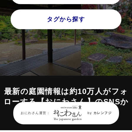
タグから探す
最新の庭園情報は約10万人がフォ
ローする
【おにわさん】のSNSか
ら。
おにわさん運営：
by
カレンフジ