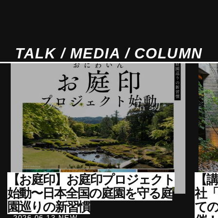
TALK / MEDIA / COLUMN
【お庭印】お庭印プロジェクト
【講
始動〜日本全国の庭園を守る庭
社
園巡りの新習慣
て
- 2026.06.13 NEW