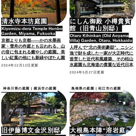
清水寺本坊庭園
にしん御殿 小樽貴賓
館（旧青山別邸）
Kiyomizu-dera Temple Honbo
Garden, Miyama, Fukuoka
Otaru Kihinkan (Old Aoyama
京都よりも京都――かの水墨画
Villa) Garden, Otaru, Hokkaido
家・雪舟の作庭とも云われる、山
人呼んで“北の美術豪邸”。ニシン
の音に包まれる癒やしの庭園。美
漁で財を成した一家が大正時代に
しい紅葉の他にも新緑やぼたん園
造営した近代和風建築、その枯山
も。国指定名勝。
水庭園も北海道の貴重な近代日本
2024年12月12日更新
庭園。国登録有形文化財。
2024年5月27日更新
神奈川県の庭園 | 横浜市の庭園
島根県の庭園 | 松江市の庭園
旧伊藤博文金沢別邸
大根島本陣“溶岩庭