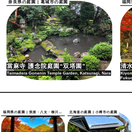
奈良県の庭園 | 葛城市の庭園
福岡
當麻寺 護念院庭園“双塔園”
清
Taimadera Gonenin Temple Garden, Katsuragi, Nara
Kiyom
Fuku
福岡県の庭園 | 筑後・八女・柳川の庭園
北海道の庭園 | 小樽市の庭園