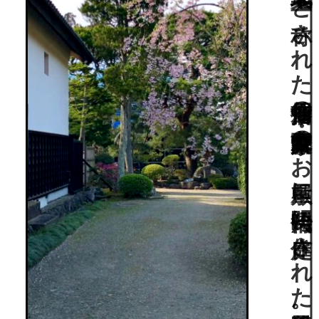
東日本大震災の被災から復興された国指定文化財庭園…“東北三大地主”と称された仙台藩屈指の豪農・齋藤家のお屋敷に明治時代に作庭された近代日本庭園。