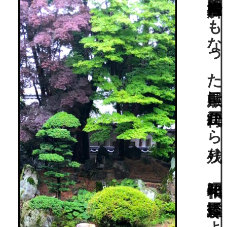
明治天皇行在所にもなった屋敷に江戸時代から残り、昭和年代に重森三玲により修復された庭園。長野県指定名勝。