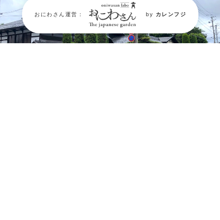
おにわさん運営：
by
カレンフジ