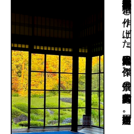
明治維新の代表的政治家の一人・山縣有朋が名作庭家・七代目小川治兵衛(植治)と作り上げた“近代日本庭園の傑作”。借景の代名詞的庭園で、国指定名勝。