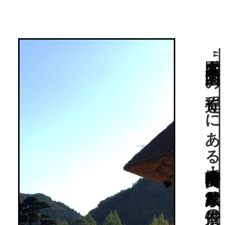
大名庭園“楽山園”の程近くにある小幡藩家老・松浦氏の武家屋敷と借景の美しい池泉鑑賞式庭園。群馬県指定史跡。