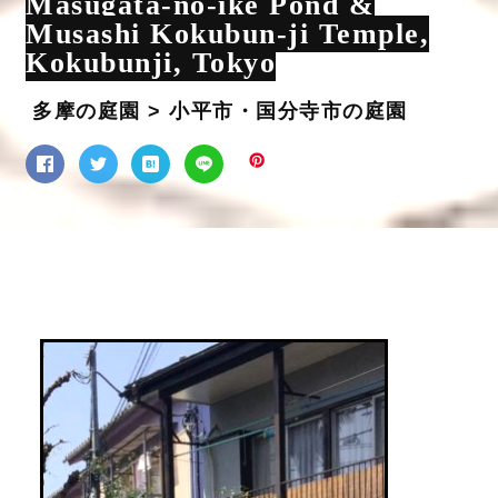
園・武蔵国分寺
Masugata-no-ike Pond &
Musashi Kokubun-ji Temple,
Kokubunji, Tokyo
多摩の庭園 > 小平市・国分寺市の庭園