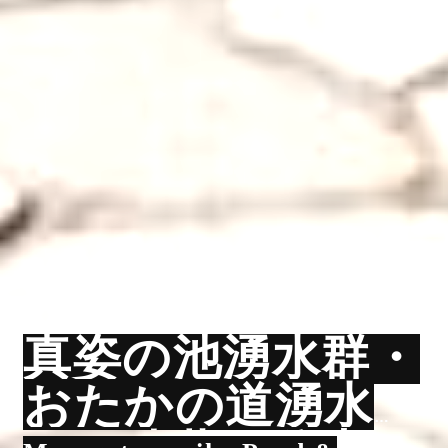
真姿の池湧水群・
おたかの道湧水