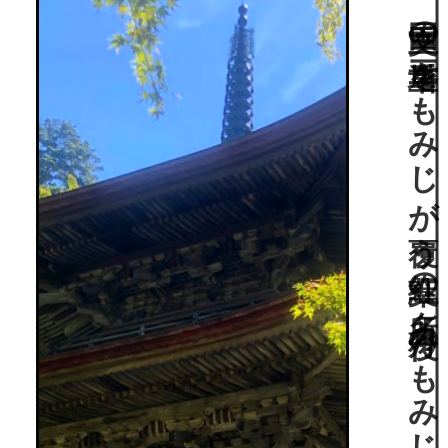
国重文の三重塔をもみじが覆う紅葉の名所“丹後のもみじ寺”。細川幽斎作庭の京都府指定名勝庭園“鶴亀の庭”も。