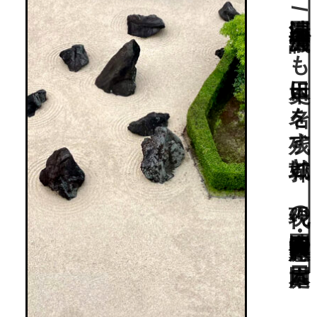
新幹線の車窓からの姿も印象的。織田信長が居城とし、清洲同盟/清洲会議でも日本史に名を残す城郭と、現代の造園家・岡田憲久作庭の日本庭園。