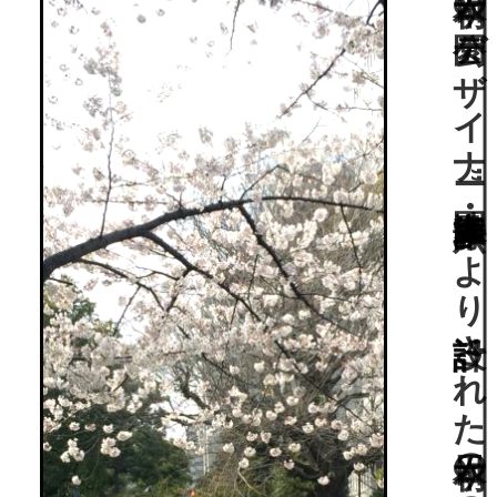
“日本初の公園デザイナー”造園家・本多静六により設計された日本初の洋風公園の一つ。