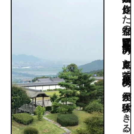
江戸時代に小堀遠州が作庭した京都の宮廷庭園“仙洞御所”の東庭と茶室“縦目楼”の復元が体験できる穴場。富士山の眺望も。