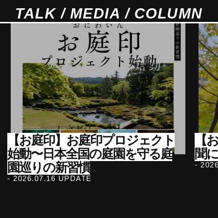
TALK / MEDIA / COLUMN
【お庭印】お庭印プロジェクト
【
始動〜日本全国の庭園を守る庭
聞
園巡りの新習慣
- 202
- 2026.07.16 UPDATE