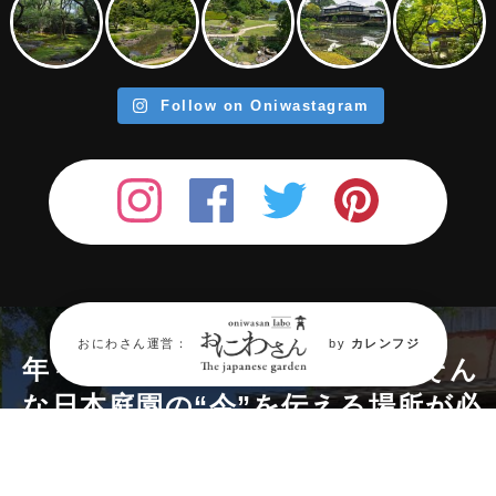
Follow on Oniwastagram
おにわさん運営：
by
カレンフジ
年々消滅が進む『日本庭園』。
そん
な日本庭園の“今”を伝える場所が必
要だ。