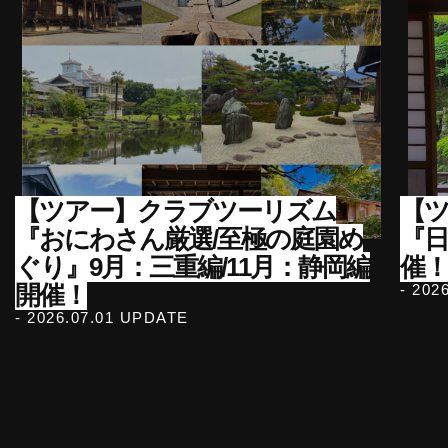
【ツアー】クラブツーリズム
【ツ
『おにわさん厳選/至極の庭園め
『
ぐり』9月：三重編/11月：静岡編
催！
開催！
- 202
- 2026.07.01 UPDATE