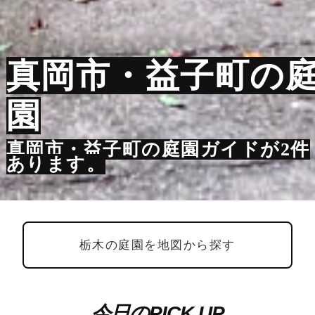
真岡市・益子町の
園
真岡市・益子町の庭園ガイドが2件
あります。
栃木の庭園を地図から探す
今日のPICK UP