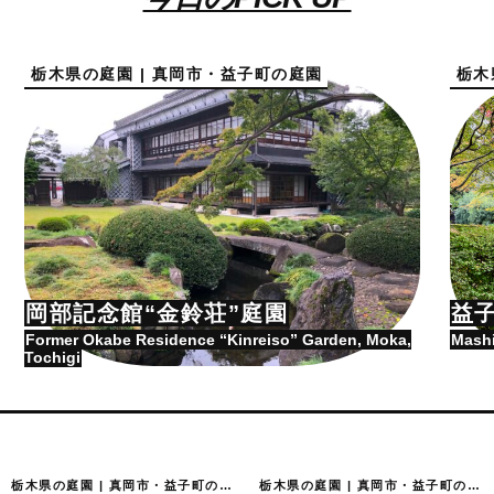
栃木県の庭園 | 真岡市・益子町の庭園
栃木
岡部記念館“金鈴荘”庭園
益
Former Okabe Residence “Kinreiso” Garden, Moka,
Mashi
Tochigi
栃木県の庭園 | 真岡市・益子町の庭園
栃木県の庭園 | 真岡市・益子町の庭園