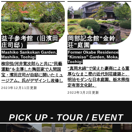
益子参考館（旧濱田
岡部記念館“金鈴
庄司邸）
荘”庭園
Mashiko Sankokan Garden,
Former Okabe Residence
Mashiko, Tochigi
“Kinreiso” Garden, Moka,
Tochigi
柳宗悦/河井寛次郎らと共に“民藝
“真岡木綿”で栄えた豪商による重
運動”を主導した陶芸家で人間国
厚ななまこ壁の近代別荘建築と、
宝・濱田庄司が自邸に開いたミュ
明治モダンな日本庭園。栃木県指
ージアム。氏がデザインし改修し
定有形文化財。
た建築や自然にあふれたお庭も。
2023年12月11日更新
2022年3月2日更新
PICK UP - TOUR / EVENT