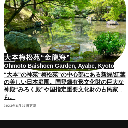
大本梅松苑“金龍海”
Ohmoto Baishoen Garden, Ayabe, Kyoto
“大本”の神苑“梅松苑”の中心部にある新緑/紅葉
の美しい日本庭園。国登録有形文化財の巨大な
神殿“みろく殿”や国指定重要文化財の古民家
も。
2023年8月27日更新