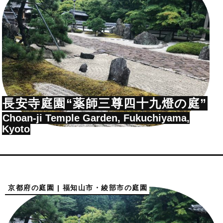
長安寺庭園“薬師三尊四十九燈の庭”
Choan-ji Temple Garden, Fukuchiyama,
Kyoto
京都府の庭園 | 福知山市・綾部市の庭園