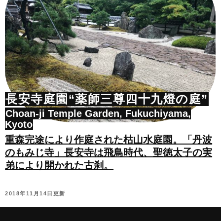
長安寺庭園“薬師三尊四十九燈の庭”
Choan-ji Temple Garden, Fukuchiyama,
Kyoto
重森完途により作庭された枯山水庭園。「丹波
のもみじ寺」長安寺は飛鳥時代、聖徳太子の実
弟により開かれた古刹。
2018年11月14日更新