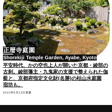
正暦寺庭園
Shorekiji Temple Garden, Ayabe, Kyoto
平安時代、かの空也上人が開いた京都・綾部の
古刹。綾部藩主・九鬼家の支援で整えられた伽
藍と、京都府指定文化財(名勝)の枯山水庭園。
宿坊も。
2023年8月23日更新