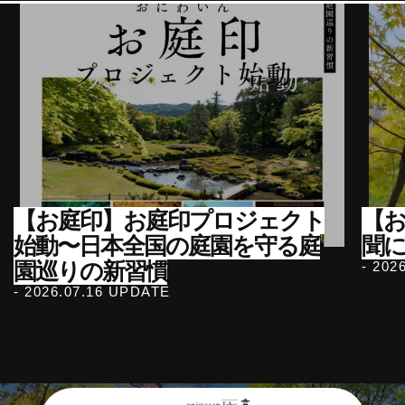
【お庭印】お庭印プロジェクト
【
始動〜日本全国の庭園を守る庭
聞
園巡りの新習慣
- 202
- 2026.07.16 UPDATE