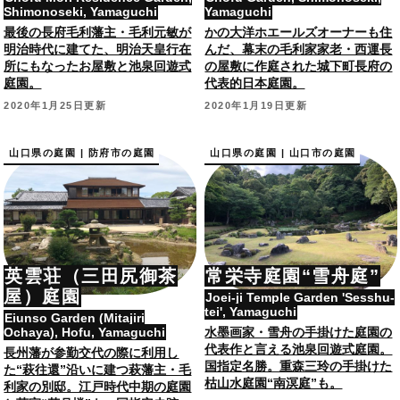
Shimonoseki, Yamaguchi
Yamaguchi
最後の長府毛利藩主・毛利元敏が
かの大洋ホエールズオーナーも住
明治時代に建てた、明治天皇行在
んだ、幕末の毛利家家老・西運長
所にもなったお屋敷と池泉回遊式
の屋敷に作庭された城下町長府の
庭園。
代表的日本庭園。
2020年1月25日更新
2020年1月19日更新
山口県の庭園 | 防府市の庭園
山口県の庭園 | 山口市の庭園
英雲荘（三田尻御茶
常栄寺庭園“雪舟庭”
屋）庭園
Joei-ji Temple Garden 'Sesshu-
tei', Yamaguchi
Eiunso Garden (Mitajiri
Ochaya), Hofu, Yamaguchi
水墨画家・雪舟の手掛けた庭園の
代表作と言える池泉回遊式庭園。
長州藩が参勤交代の際に利用し
国指定名勝。重森三玲の手掛けた
た“萩往還”沿いに建つ萩藩主・毛
枯山水庭園“南溟庭”も。
利家の別邸。江戸時代中期の庭園