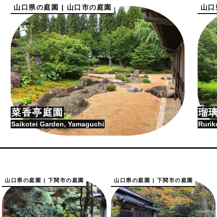
山口県の庭園 | 山口市の庭園
山口
菜香亭庭園
瑠
Saikotei Garden, Yamaguchi
Rurik
山口県の庭園 | 下関市の庭園
山口県の庭園 | 下関市の庭園