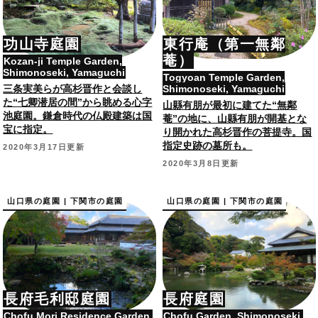
功山寺庭園
東行庵（第一無鄰
菴）
Kozan-ji Temple Garden,
Shimonoseki, Yamaguchi
Togyoan Temple Garden,
三条実美らが高杉晋作と会談し
Shimonoseki, Yamaguchi
た“七卿潜居の間”から眺める心字
山縣有朋が最初に建てた“無鄰
池庭園。鎌倉時代の仏殿建築は国
菴”の地に、山縣有朋が開基とな
宝に指定。
り開かれた高杉晋作の菩提寺。国
指定史跡の墓所も。
2020年3月17日更新
2020年3月8日更新
山口県の庭園 | 下関市の庭園
山口県の庭園 | 下関市の庭園
長府毛利邸庭園
長府庭園
Chofu Mori Residence Garden,
Chofu Garden, Shimonoseki,