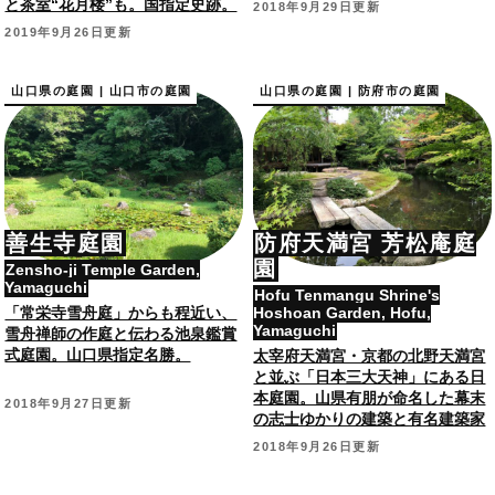
と茶室“花月楼”も。国指定史跡。
2018年9月29日更新
2019年9月26日更新
山口県の庭園 | 山口市の庭園
山口県の庭園 | 防府市の庭園
善生寺庭園
防府天満宮 芳松庵庭
園
Zensho-ji Temple Garden,
Yamaguchi
Hofu Tenmangu Shrine's
「常栄寺雪舟庭」からも程近い、
Hoshoan Garden, Hofu,
Yamaguchi
雪舟禅師の作庭と伝わる池泉鑑賞
式庭園。山口県指定名勝。
太宰府天満宮・京都の北野天満宮
と並ぶ「日本三大天神」にある日
本庭園。山県有朋が命名した幕末
2018年9月27日更新
の志士ゆかりの建築と有名建築家
設計の茶室も。
2018年9月26日更新