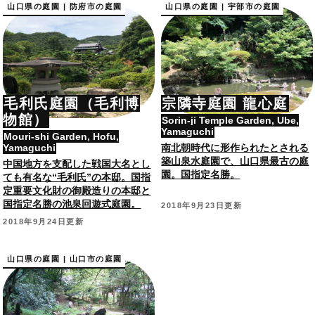
山口県の庭園 | 防府市の庭園
山口県の庭園 | 宇部市の庭園
毛利氏庭園（毛利博
宗隣寺庭園 龍心庭
物館）
Sorin-ji Temple Garden, Ube,
Yamaguchi
Mouri-shi Garden, Hofu,
Yamaguchi
南北朝時代に形作られたとされる
築山泉水庭園で、山口県最古の庭
中国地方を支配した戦国大名とし
園。国指定名勝。
ても有名な“毛利氏”の本邸。国指
定重要文化財の御殿造りの本邸と
国指定名勝の池泉回遊式庭園。
2018年9月23日更新
2018年9月24日更新
山口県の庭園 | 山口市の庭園