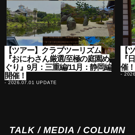
【ツアー】クラブツーリズム
【ツ
『おにわさん厳選/至極の庭園め
『
ぐり』9月：三重編/11月：静岡編
催！
開催！
- 202
- 2026.07.01 UPDATE
TALK / MEDIA / COLUMN