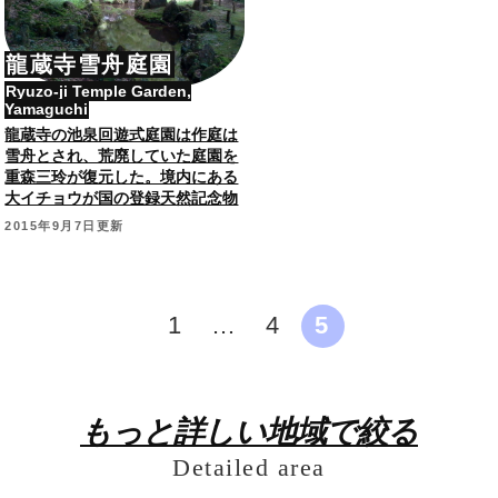
龍蔵寺雪舟庭園
Ryuzo-ji Temple Garden,
Yamaguchi
龍蔵寺の池泉回遊式庭園は作庭は
雪舟とされ、荒廃していた庭園を
重森三玲が復元した。境内にある
大イチョウが国の登録天然記念物
となっている。（2015年9月訪
2015年9月7日更新
問。以下の情報は訪問時の情報で
す。最新の情報は各種公式サイト
をご確認ください。） 関連サ…
1
…
4
5
もっと詳しい地域で絞る
Detailed area