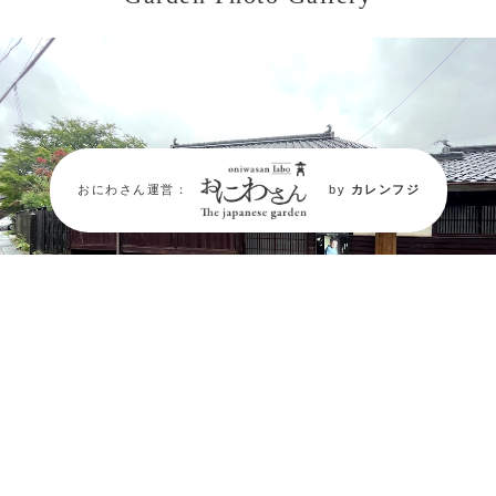
おにわさん運営：
by
カレンフジ