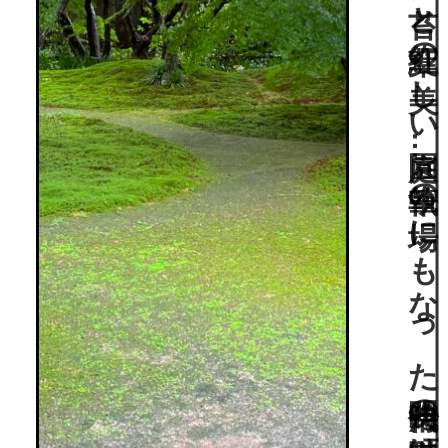
昭和を代表する女流作家・宇野千代が自らの世界観を映した苔と紅葉の美しい庭園…執筆の場にもなった明治時代の町家は国登録有形文化財。