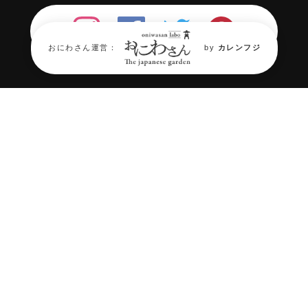
おにわさん運営：
by
カレンフジ
年々消滅が進む『日本庭園』。
そん
な日本庭園の“今”を伝える場所が必
要だ。
庭園情報メディア《おにわさん》では
日本
庭園を中心に2,000箇所の庭園情報と約
40,000枚の庭園写真、
交通アクセスなど庭
園巡りや観光・旅行、
造園・ランドスケー