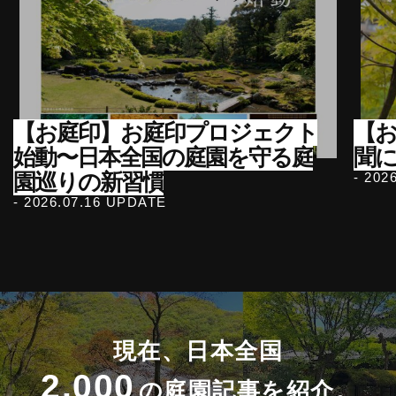
【お庭印】お庭印プロジェクト
【
始動〜日本全国の庭園を守る庭
聞
園巡りの新習慣
- 202
- 2026.07.16 UPDATE
現在、日本全国
2,000
の庭園記事を紹介。