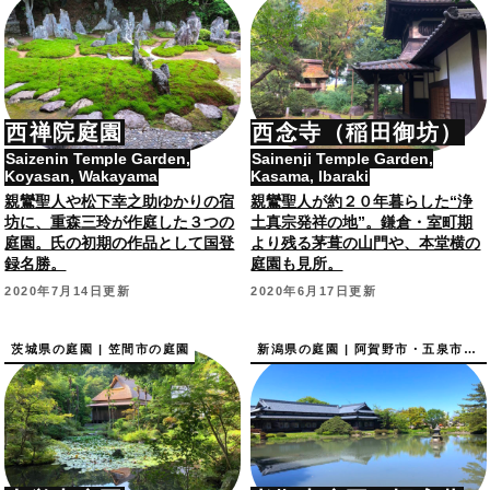
西禅院庭園
西念寺（稲田御坊）
Saizenin Temple Garden,
Sainenji Temple Garden,
Koyasan, Wakayama
Kasama, Ibaraki
親鸞聖人や松下幸之助ゆかりの宿
親鸞聖人が約２０年暮らした“浄
坊に、重森三玲が作庭した３つの
土真宗発祥の地”。鎌倉・室町期
庭園。氏の初期の作品として国登
より残る茅葺の山門や、本堂横の
録名勝。
庭園も見所。
2020年7月14日更新
2020年6月17日更新
茨城県の庭園 | 笠間市の庭園
新潟県の庭園 | 阿賀野市・五泉市の庭園