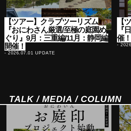
【ツアー】クラブツーリズム
【ツ
『おにわさん厳選/至極の庭園め
『
ぐり』9月：三重編/11月：静岡編
催！
開催！
- 202
- 2026.07.01 UPDATE
TALK / MEDIA / COLUMN