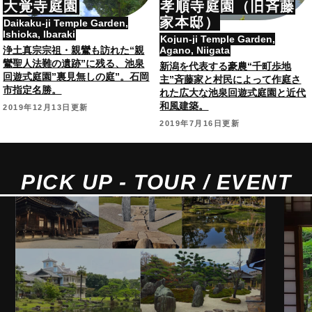
大覚寺庭園
孝順寺庭園（旧斉藤
家本邸）
Daikaku-ji Temple Garden,
Ishioka, Ibaraki
Kojun-ji Temple Garden,
浄土真宗宗祖・親鸞も訪れた“親
Agano, Niigata
鸞聖人法難の遺跡”に残る、池泉
新潟を代表する豪農“千町歩地
回遊式庭園”裏見無しの庭”。石岡
主”斉藤家と村民によって作庭さ
市指定名勝。
れた広大な池泉回遊式庭園と近代
和風建築。
2019年12月13日更新
2019年7月16日更新
PICK UP - TOUR / EVENT