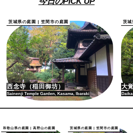
今日のPICK UP
茨城県の庭園 | 笠間市の庭園
茨城
西念寺（稲田御坊）
大
Sainenji Temple Garden, Kasama, Ibaraki
Daika
和歌山県の庭園 | 高野山の庭園
茨城県の庭園 | 笠間市の庭園